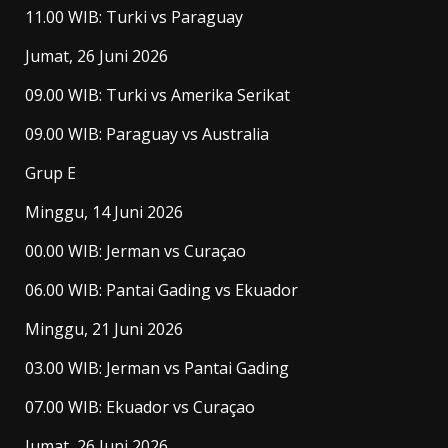
11.00 WIB: Turki vs Paraguay
Jumat, 26 Juni 2026
09.00 WIB: Turki vs Amerika Serikat
09.00 WIB: Paraguay vs Australia
Grup E
Minggu, 14 Juni 2026
00.00 WIB: Jerman vs Curaçao
06.00 WIB: Pantai Gading vs Ekuador
Minggu, 21 Juni 2026
03.00 WIB: Jerman vs Pantai Gading
07.00 WIB: Ekuador vs Curaçao
Jumat, 26 Juni 2026