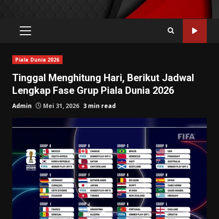
PRIMARY
MENU
Piala Dunia 2026
Tinggal Menghitung Hari, Berikut Jadwal
Lengkap Fase Grup Piala Dunia 2026
Admin
Mei 31, 2026
3 min read