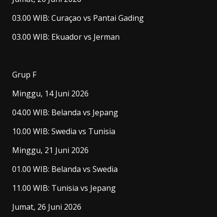
03.00 WIB: Curaçao vs Pantai Gading
03.00 WIB: Ekuador vs Jerman
Grup F
Minggu, 14 Juni 2026
04.00 WIB: Belanda vs Jepang
10.00 WIB: Swedia vs Tunisia
Minggu, 21 Juni 2026
01.00 WIB: Belanda vs Swedia
11.00 WIB: Tunisia vs Jepang
Jumat, 26 Juni 2026