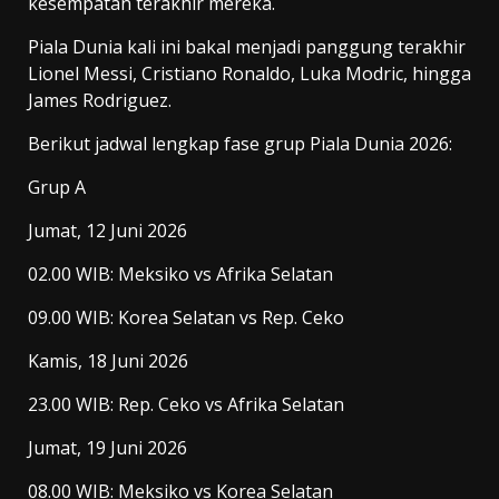
kesempatan terakhir mereka.
Piala Dunia kali ini bakal menjadi panggung terakhir
Lionel Messi, Cristiano Ronaldo, Luka Modric, hingga
James Rodriguez.
Berikut jadwal lengkap fase grup Piala Dunia 2026:
Grup A
Jumat, 12 Juni 2026
02.00 WIB: Meksiko vs Afrika Selatan
09.00 WIB: Korea Selatan vs Rep. Ceko
Kamis, 18 Juni 2026
23.00 WIB: Rep. Ceko vs Afrika Selatan
Jumat, 19 Juni 2026
08.00 WIB: Meksiko vs Korea Selatan