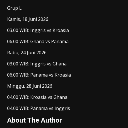
Grup L
Kamis, 18 Juni 2026
03.00 WIB: Inggris vs Kroasia
06.00 WIB: Ghana vs Panama
Rabu, 24 Juni 2026
03.00 WIB: Inggris vs Ghana
06.00 WIB: Panama vs Kroasia
Minggu, 28 Juni 2026
04.00 WIB: Kroasia vs Ghana
04.00 WIB: Panama vs Inggris
About The Author