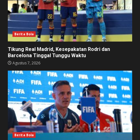
Berita Bola
Tikung Real Madrid, Kesepakatan Rodri dan
Barcelona Tinggal Tunggu Waktu
Agustus 7, 2026
Berita Bola