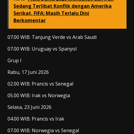
Sedang Terlibat Konflik dengan Amerika
Serikat, FIFA: Masih Terlalu Dini
Berkomentar
07.00 WIB: Tanjung Verde vs Arab Saudi
07.00 WIB: Uruguay vs Spanyol
Grup I
Rabu, 17 Juni 2026
02.00 WIB: Prancis vs Senegal
05.00 WIB: Irak vs Norwegia
Selasa, 23 Juni 2026
04.00 WIB: Prancis vs Irak
07.00 WIB: Norwegia vs Senegal