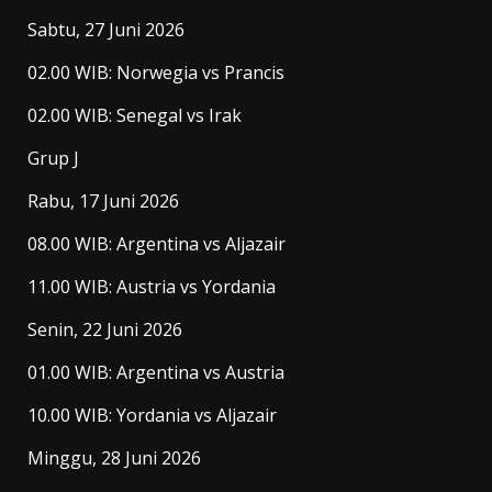
Sabtu, 27 Juni 2026
02.00 WIB: Norwegia vs Prancis
02.00 WIB: Senegal vs Irak
Grup J
Rabu, 17 Juni 2026
08.00 WIB: Argentina vs Aljazair
11.00 WIB: Austria vs Yordania
Senin, 22 Juni 2026
01.00 WIB: Argentina vs Austria
10.00 WIB: Yordania vs Aljazair
Minggu, 28 Juni 2026