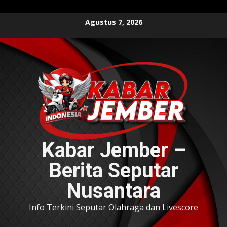
Skip
Agustus 7, 2026
to
content
Kabar Jember –
Berita Seputar
Nusantara
Info Terkini Seputar Olahraga dan Livescore