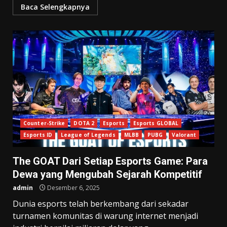
Baca Selengkapnya
Counter-Strike
DOTA 2
Esports
Esports GLOBAL
Esports ID
League of Legends
MLBB
PUBG
Valorant
The GOAT Dari Setiap Esports Game: Para
Dewa yang Mengubah Sejarah Kompetitif
admin
Desember 6, 2025
Dunia esports telah berkembang dari sekadar
turnamen komunitas di warung internet menjadi