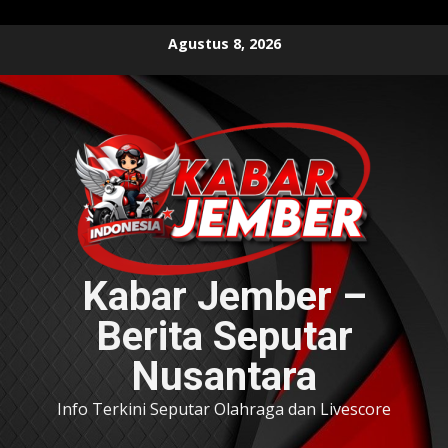
Skip
Agustus 8, 2026
to
content
Kabar Jember –
Berita Seputar
Nusantara
Info Terkini Seputar Olahraga dan Livescore