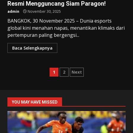
Resmi Mengguncang Siam Paragon!
admin
November 30, 2025
BANGKOK, 30 November 2025 – Dunia esports
global kini menahan napas, menantikan klimaks dari
pertempuran paling bergengsi...
Baca Selengkapnya
Paginasi
1
2
Next
pos
YOU MAY HAVE MISSED