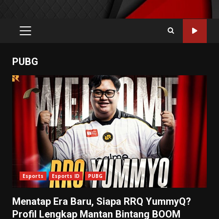
PRIMARY
MENU
PUBG
Esports
Esports ID
PUBG
Menatap Era Baru, Siapa RRQ YummyQ?
Profil Lengkap Mantan Bintang BOOM