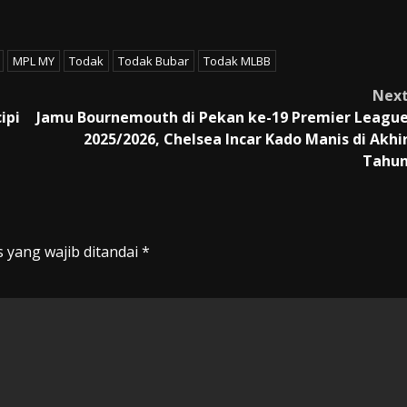
MPL MY
Todak
Todak Bubar
Todak MLBB
Nex
ipi
Jamu Bournemouth di Pekan ke-19 Premier Leagu
2025/2026, Chelsea Incar Kado Manis di Akhi
Tahu
 yang wajib ditandai
*