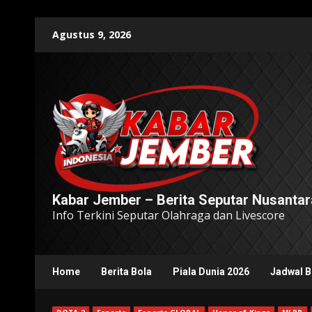
Skip
Agustus 9, 2026
to
content
Kabar Jember – Berita Seputar Nusantar
Info Terkini Seputar Olahraga dan Livescore
Home
Berita Bola
Piala Dunia 2026
Jadwal B