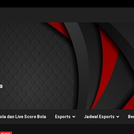
a
ola dan Live Score Bola
Esports
Jadwal Esports
Ber