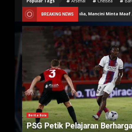
Popular Tags
Arsenal
Chelsea
Bar
Tangani Timnas Italia, Mancini Minta Maaf Atas Keputusannya
BREAKING NEWS
Berita Bola
PSG Petik Pelajaran Berharg