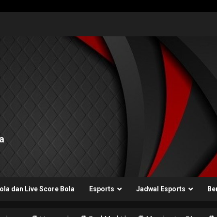
a
ola dan Live Score Bola
Esports
Jadwal Esports
Ber