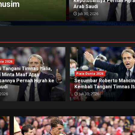
Keputusannya Pernah Hijra
amusim
Tak Berdaya di 
Arab Saudi
Admin
Juli 30, 2026
Agustus 6, 2026
nia 2026
 Tangani Timnas Italia,
Piala Dunia 2026
i Minta Maaf Atas
sannya Pernah Hijrah ke
Sesumbar Roberto Mancini
audi
Kembali Tangani Timnas Ita
 2026
Juli 30, 2026