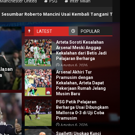
Manchester United
PSG
Inter Milan
4
Mancini Usai Kembali Tangani Timnas Italia
Fe
LATEST
POPULAR
Arteta Soroti Kesalahan
Arsenal Meski Anggap
Kekalahan dari Betis Jadi
Pelajaran Berharga
Agustus 6, 2026
Alasan
Arsenal Akhiri Tur
a
Pramusim dengan
Kekalahan, Arteta Dapat
Pekerjaan Rumah Jelang
Musim Baru
Agustus 6, 2026
PSG Petik Pelajaran
Berharga Usai Dibungkam
Mallorca 0-3 di Uji Coba
Pramusim
Berita 
lia,
Agustus 6, 2026
 Kunci Juventus Buat Chelsea
Rac
Spalletti Ungkap Kunci