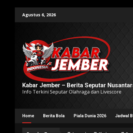
Skip
Agustus 6, 2026
to
content
Kabar Jember – Berita Seputar Nusantar
Info Terkini Seputar Olahraga dan Livescore
Home
Berita Bola
Piala Dunia 2026
Jadwal B