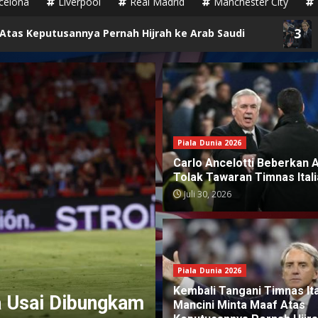
celona
Liverpool
Real Madrid
Manchester City
3
 Pernah Hijrah ke Arab Saudi
Sesumbar Roberto 
Piala Dunia 2026
Carlo Ancelotti Beberkan 
Tolak Tawaran Timnas Itali
Juli 30, 2026
Piala Dunia 2026
Berita Bola
Kembali Tangani Timnas Ita
a Usai Dibungkam
Spalletti Ungkap
Mancini Minta Maaf Atas