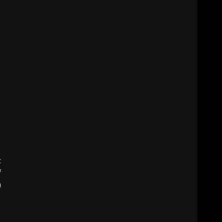
t
f
n