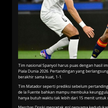
Tim nasional Spanyol harus puas dengan hasil i
Piala Dunia 2026. Pertandingan yang berlangsung 
berakhir sama kuat, 1-1.
Tim Matador seperti prediksi sebelum pertandi
de la Fuente bahkan mampu membuka keunggulan d
hanya butuh waktu tak lebih dari 15 menit untu
Merchas Doski mencetak gol penyama kedudukan d