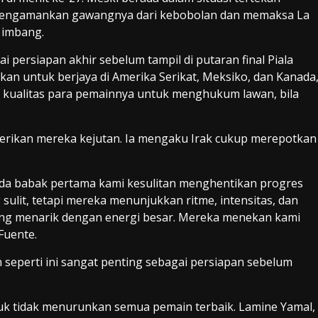
 mengamankan gawangnya dari kebobolan dan memaksa La
 imbang.
ai persiapan akhir sebelum tampil di putaran final Piala
kan untuk berjaya di Amerika Serikat, Meksiko, dan Kanada
 kualitas para pemainnya untuk menghukum lawan, bila
erikan mereka kejutan. Ia mengaku Irak cukup merepotkan
ada babak pertama kami kesulitan menghentikan progres
lit, tetapi mereka menunjukkan ritme, intensitas, dan
ang menarik dengan energi besar. Mereka menekan kami
Fuente.
n seperti ini sangat penting sebagai persiapan sebelum
uk tidak menurunkan semua pemain terbaik. Lamine Yamal,