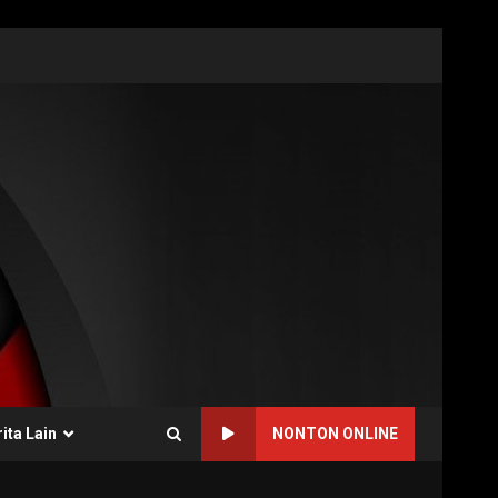
ita Lain
NONTON ONLINE