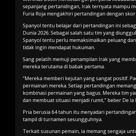
sepanjang pertanidngan, Irak ternyata mampu
Furia Roja mengakhiri pertandingan dengan skor
Spanyol tentu belajar dari pertandingan ini sebag
Dunia 2026. Sebagai salah satu tim yang diunggul
Spanyol tentu perlu memaksimalkan peluang dan
tidak ingin mendapat hukuman.
Sang pelatih memuji penampilan Irak yang memb
mereka terutama di babak pertama.
“Mereka memberi kejutan yang sangat positif. P
permainan mereka. Setiap pertandingan memang su
kombinasi permainan yang bagus. Mereka tim y
dan membuat situasi menjadi rumit,” beber De la 
Pria berusia 64 tahun itu menyadari pertandinga
tampil di turnamen sesungguhnya.
Terkait susunan pemain, ia memang sengaja unt