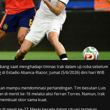
mbang saat menghadapi timnas Irak dalam uji coba sebelum
di Estadio Abanca-Riazor, Jumat (5/6/2026) dini hari WIB
ngan mampu mendominasi pertandingan. Tim besutan Luis
i menit ke-16 melalui aksi Ferran Torres. Namun, Irak
k membuat skor sama kuat.
i menit ke-27. Meski berada dalam situasi tertekan