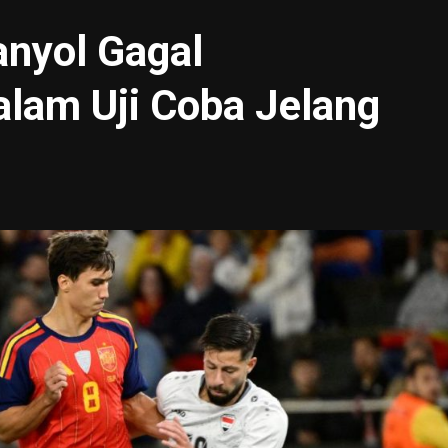
nyol Gagal
alam Uji Coba Jelang