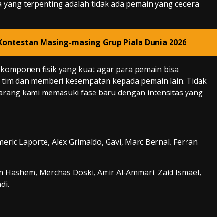
ya yang terpenting adalah tidak ada pemain yang cedera
p Kontestan Masing-masing Grup Piala Dunia 2026
komponen fisik yang kuat agar para pemain bisa
si tim dan memberi kesempatan kepada pemain lain. Tidak
karang kami memasuki fase baru dengan intensitas yang
meric Laporte, Alex Grimaldo, Gavi, Marc Bernal, Ferran
am Hashem, Merchas Doski, Amir Al-Ammari, Zaid Ismael,
di.