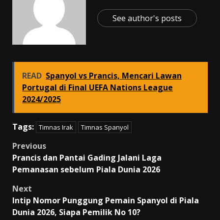
See author's posts
READ
Spanyol vs Prancis, Mencari Lawan
Portugal di Final UEFA Nations League
2024/2025
Tags:
Timnas Irak
Timnas Spanyol
Post
Previous
Prancis dan Pantai Gading Jalani Laga
navigation
Pemanasan sebelum Piala Dunia 2026
Next
Intip Nomor Punggung Pemain Spanyol di Piala
Dunia 2026, Siapa Pemilik No 10?