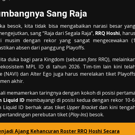
Tumbangnya Sang Raja
a besok, kita tidak bisa mengabaikan narasi besar yan
mengejutkan, sang “Raja dari Segala Raja”,
RRQ Hoshi
, haru
iri musim dengan rekor yang sangat mengecewakan (
tikan absen dari panggung Playoffs.
rita duka bagi para Kingdom (sebutan
fans
RRQ), melainka
ekosistem MPL ID di tahun 2026. Tim-tim lain kini tela
e (NAVI) dan Alter Ego juga harus merelakan tiket Playoff
men akhir.
ali memamerkan taringnya dengan kokoh di posisi pertam
 Liquid ID
membayangi di posisi kedua dengan rekor 10-6
 Liquid ID berhak atas tiket
Upper Bracket
dan kini tenga
pertandingan perebutan tiket (
Play-Ins
) besok.
njadi Ajang Kehancuran Roster RRQ Hoshi Secara