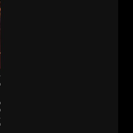
r
a
n
m
,
a