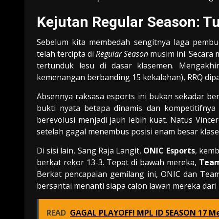
Kejutan Regular Season: 
Sebelum kita membedah sengitnya laga pembuk
telah tercipta di
Regular Season
musim ini. Secara 
tertunduk lesu di dasar klasemen. Mengakh
kemenangan berbanding 15 kekalahan), RRQ dipas
Absennya raksasa esports ini bukan sekadar be
bukti nyata betapa dinamis dan kompetitifnya 
berevolusi menjadi jauh lebih kuat. Natus Vincer
setelah gagal menembus posisi enam besar klase
Di sisi lain, Sang Raja Langit,
ONIC Esports
, kemb
berkat rekor 13-3. Tepat di bawah mereka,
Team
Berkat pencapaian gemilang ini, ONIC dan Team
bersantai menanti siapa calon lawan mereka dari 
READ
GAGAL PLAYOFF! MPL ID SEASON 17 Me