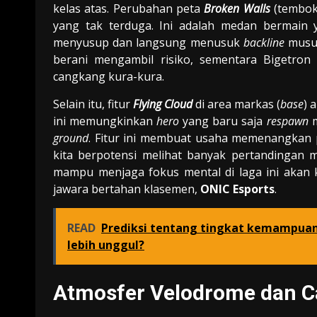
kelas atas. Perubahan peta
Broken Walls
(tembok
yang tak terduga. Ini adalah medan bermain
menyusup dan langsung menusuk
backline
musuh
berani mengambil risiko, sementara Bigetron
cangkang kura-kura.
Selain itu, fitur
Flying Cloud
di area markas (
base
) 
ini memungkinkan
hero
yang baru saja
respawn
m
ground
. Fitur ini membuat usaha memenangkan 
kita berpotensi melihat banyak pertandingan
mampu menjaga fokus mental di laga ini akan
jawara bertahan klasemen,
ONIC Esports
.
READ
Prediksi tentang tingkat kemampuan
lebih unggul?
Atmosfer Velodrome dan C