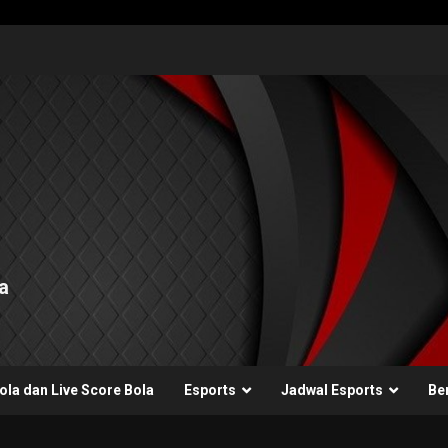
a
ola dan Live Score Bola
Esports
Jadwal Esports
Ber