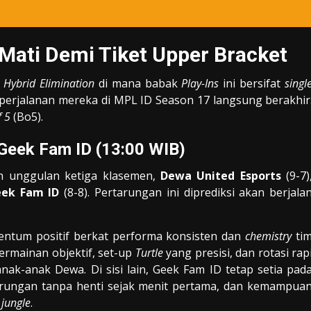
-Mati Demi Tiket Upper Bracket
t
Hybrid Elimination
di mana babak
Play-Ins
ini bersifat
singl
, perjalanan mereka di MPL ID Season 17 langsung berakhir
f 5
(Bo5).
Geek Fam ID (13:00 WIB)
 unggulan ketiga klasemen,
Dewa United Esports
(9-7)
ek Fam ID
(8-8). Pertarungan ini diprediksi akan berjala
tum positif berkat performa konsisten dan
chemistry
ti
Permainan objektif, set-up
Turtle
yang presisi, dan rotasi rap
ak-anak Dewa. Di sisi lain, Geek Fam ID tetap setia pad
tarungan tanpa henti sejak menit pertama, dan kemampua
a
jungle
.