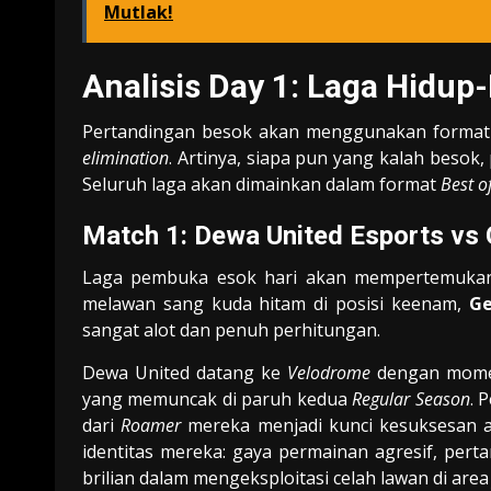
Mutlak!
Analisis Day 1: Laga Hidup
Pertandingan besok akan menggunakan forma
elimination
. Artinya, siapa pun yang kalah besok
Seluruh laga akan dimainkan dalam format
Best o
Match 1: Dewa United Esports vs 
Laga pembuka esok hari akan mempertemukan
melawan sang kuda hitam di posisi keenam,
Ge
sangat alot dan penuh perhitungan.
Dewa United datang ke
Velodrome
dengan momen
yang memuncak di paruh kedua
Regular Season
. 
dari
Roamer
mereka menjadi kunci kesuksesan an
identitas mereka: gaya permainan agresif, per
brilian dalam mengeksploitasi celah lawan di are