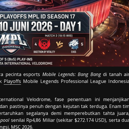
a pecinta esports
Mobile Legends: Bang Bang
di tanah ai
ak
Playoffs
Mobile Legends Professional League Indonesi
ernational Velodrome, fase penentuan ini menjanjika
 dan pastinya penuh dengan kejutan tak terduga. Enam ti
taruhkan segalanya demi memperebutkan tahta juara
 pool
senilai Rp4,86 Miliar (sekitar $272.174 USD), serta du
ngsi, MSC 2026.