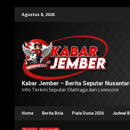
Skip
Agustus 8, 2026
to
content
Kabar Jember – Berita Seputar Nusantar
Info Terkini Seputar Olahraga dan Livescore
Home
Berita Bola
Piala Dunia 2026
Jadwal B