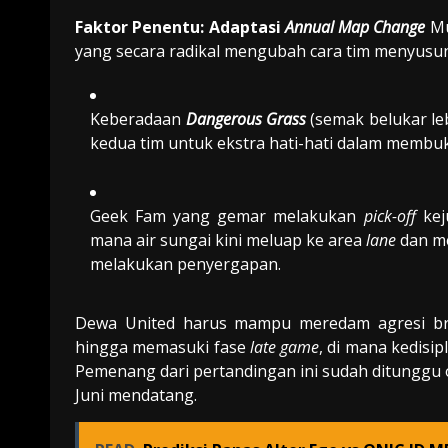
Faktor Penentu: Adaptasi
Annual Map Change
Mu
yang secara radikal mengubah cara tim menyusun 
Keberadaan
Dangerous Grass
(semak belukar le
kedua tim untuk ekstra hati-hati dalam membuka
Geek Fam yang gemar melakukan
pick-off
kej
mana air sungai kini meluap ke area
lane
dan m
melakukan penyergapan.
Dewa United harus mampu meredam agresi br
hingga memasuki fase
late game
, di mana kedisi
Pemenang dari pertandingan ini sudah ditunggu
Juni mendatang.