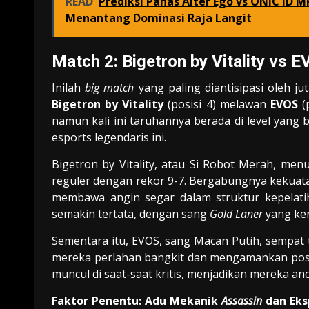
READ
Prediksi Panas Alter Ego vs ONIC ID 
Menantang Dominasi Raja Langit
Match 2: Bigetron by Vitality vs 
Inilah
big match
yang paling diantisipasi oleh j
Bigetron by Vitality
(posisi 4) melawan
EVOS
(p
namun kali ini taruhannya berada di level yang b
esports legendaris ini.
Bigetron by Vitality, atau Si Robot Merah, m
reguler dengan rekor 9-7. Bergabungnya kekuatan
membawa angin segar dalam struktur kepelati
semakin tertata, dengan sang
Gold Laner
yang ker
Sementara itu, EVOS, sang Macan Putih, sempat 
mereka perlahan bangkit dan mengamankan posis
muncul di saat-saat kritis, menjadikan mereka a
Faktor Penentu: Adu Mekanik
Assassin
dan Eksp