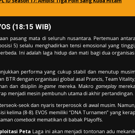
MPL ID Season 17: Ambisi Tiga Poin Sang Kuda Hitam
EVOS (18:15 WIB)
utaan pasang mata di seluruh nusantara. Pertemuan antar
osisi 5) selalu menghadirkan tensi emosional yang tinggi
erbeda. Ini adalah laga hidup dan mati bagi dua organisas
enunjukkan performa yang cukup stabil dan menutup musi
 BTR dengan organisasi global asal Prancis, Team Vitality
han dan disiplin
in-game
mereka. Makro
gameplay
merek
ap menjadi mesin pembunuh utama di akhir pertandingan.
terseok-seok dan nyaris terperosok di awal musim. Namun
i kelima (8-8). EVOS memiliki “DNA Turnamen” yang kera
ncaman
comeback
mematikan di babak Playoffs.
loitasi Peta
Laga ini akan menjadi tontonan adu mekani