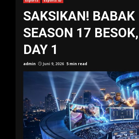
Esports
Esports ID
SAKSIKAN! BABAK 
SEASON 17 BESOK, 
DAY 1
admin
Juni 9, 2026
5 min read