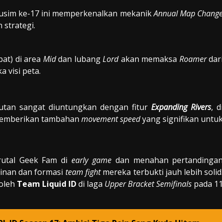
sim ke-17 ini memperkenalkan mekanik
Annual Map Chang
strategi.
bat) di area
Mid
dan lubang
Lord
akan memaksa
Roamer
dar
 visi peta.
utan sangat diuntungkan dengan fitur
Expanding Rivers
, d
emberikan tambahan
movement speed
yang signifikan untu
utal Geek Fam di
early game
dan menahan pertandinga
plinan dan formasi
team fight
mereka terbukti jauh lebih solid
 oleh
Team Liquid ID
di laga
Upper Bracket Semifinals
pada 1