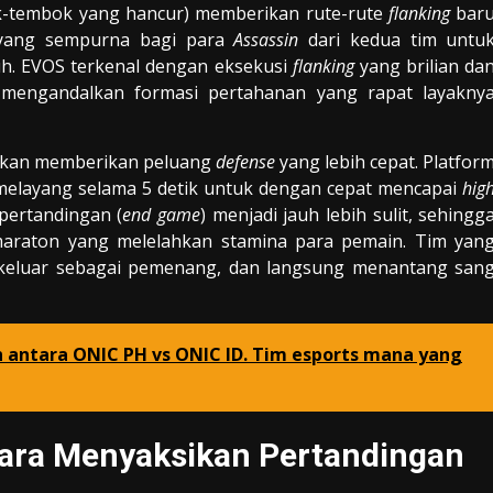
-tembok yang hancur) memberikan rute-rute
flanking
bar
 yang sempurna bagi para
Assassin
dari kedua tim untu
. EVOS terkenal dengan eksekusi
flanking
yang brilian da
 mengandalkan formasi pertahanan yang rapat layakny
akan memberikan peluang
defense
yang lebih cepat. Platfor
elayang selama 5 detik untuk dengan cepat mencapai
hig
pertandingan (
end game
) menjadi jauh lebih sulit, sehingg
 maraton yang melelahkan stamina para pemain. Tim yan
 keluar sebagai pemenang, dan langsung menantang san
 antara ONIC PH vs ONIC ID. Tim esports mana yang
ara Menyaksikan Pertandingan