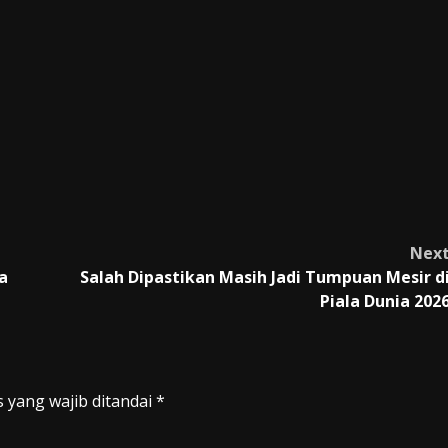
Nex
a
Salah Dipastikan Masih Jadi Tumpuan Mesir d
Piala Dunia 202
 yang wajib ditandai
*