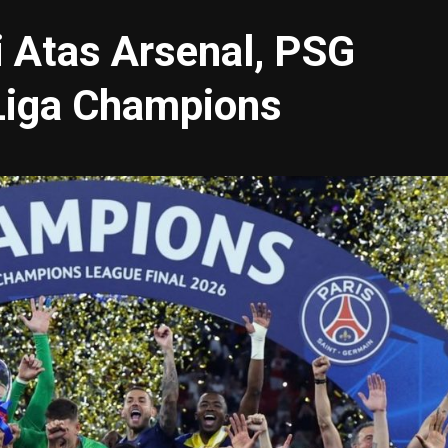
 Atas Arsenal, PSG
Liga Champions