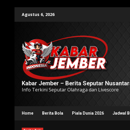
Skip
Agustus 6, 2026
to
content
Kabar Jember – Berita Seputar Nusantar
Info Terkini Seputar Olahraga dan Livescore
Home
Berita Bola
Piala Dunia 2026
Jadwal B