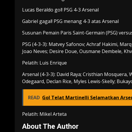
Lucas Beraldo gol! PSG 4-3 Arsenal
Gabriel gagal! PSG menang 4-3 atas Arsenal
Susunan Pemain Paris Saint-Germain (PSG) versus
PSG (4-3-3): Matvey Safonov; Achraf Hakimi, Marq
Joao Neves; Desire Doue, Ousmane Dembele, Khvi
Pelatih: Luis Enrique
Arsenal (4-3-3): David Raya; Cristhian Mosquera, W
Odegaard, Declan Rice, Myles Lewis-Skelly; Bukay
READ
Gol Telat Martinelli Selamatkan Arse
Pelatih: Mikel Arteta
About The Author