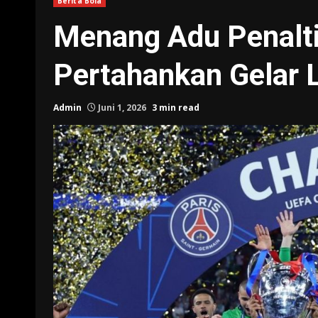
Berita Bola
Menang Adu Penalti
Pertahankan Gelar 
Admin
Juni 1, 2026
3 min read