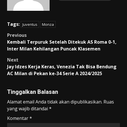
Tags:
Juventus
Monza
Post
Previous
Kembali Terpuruk Setelah Ditekuk AS Roma 0-1,
navigation
Inter Milan Kehilangan Puncak Klasemen
Next
Jay Idzes Kerja Keras, Venezia Tak Bisa Bendung
AC Milan di Pekan ke-34 Serie A 2024/2025
Tinggalkan Balasan
Alamat email Anda tidak akan dipublikasikan.
Ruas
yang wajib ditandai
*
Komentar
*