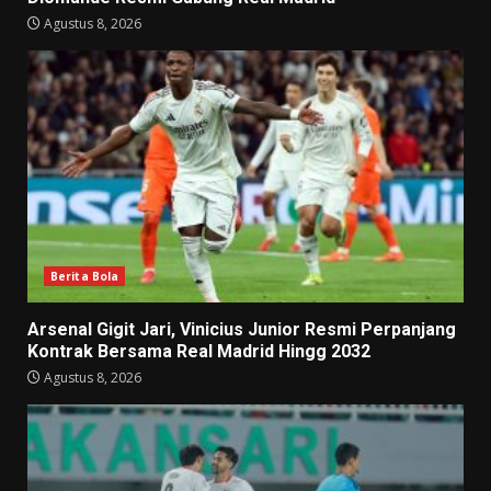
Agustus 8, 2026
Berita Bola
Arsenal Gigit Jari, Vinicius Junior Resmi Perpanjang
Kontrak Bersama Real Madrid Hingg 2032
Agustus 8, 2026