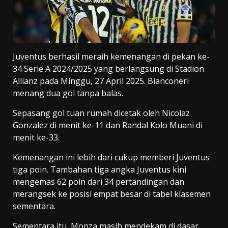
Juventus berhasil meraih kemenangan di pekan ke-
34 Serie A 2024/2025 yang berlangsung di Stadion
Allianz pada Minggu, 27 April 2025. Bianconeri
menang dua gol tanpa balas.
Sepasang gol tuan rumah dicetak oleh Nicolaz
Gonzalez di menit ke-11 dan Randal Kolo Muani di
menit ke-33.
Kemenangan ini lebih dari cukup memberi Juventus
tiga poin. Tambahan tiga angka Juventus kini
mengemas 62 poin dari 34 pertandingan dan
merangsek ke posisi empat besar di tabel klasemen
sementara.
Sementara itu, Monza masih mendekam di dasar