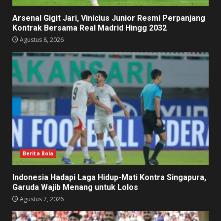
Arsenal Gigit Jari, Vinicius Junior Resmi Perpanjang
Kontrak Bersama Real Madrid Hingg 2032
Agustus 8, 2026
Berita Bola
Indonesia Hadapi Laga Hidup-Mati Kontra Singapura,
Garuda Wajib Menang untuk Lolos
Agustus 7, 2026