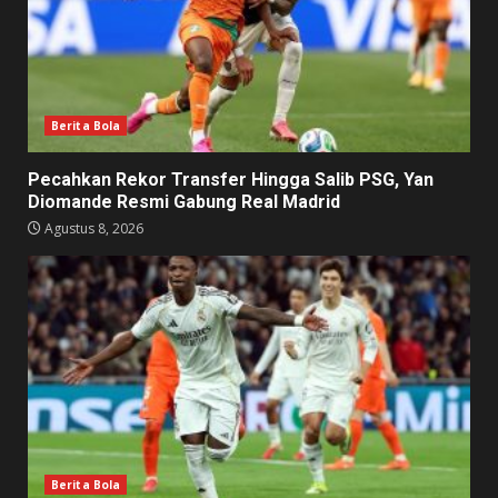
Berita Bola
Pecahkan Rekor Transfer Hingga Salib PSG, Yan
Diomande Resmi Gabung Real Madrid
Agustus 8, 2026
Berita Bola