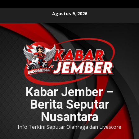
Skip
Agustus 9, 2026
to
content
Kabar Jember –
Berita Seputar
Nusantara
Info Terkini Seputar Olahraga dan Livescore