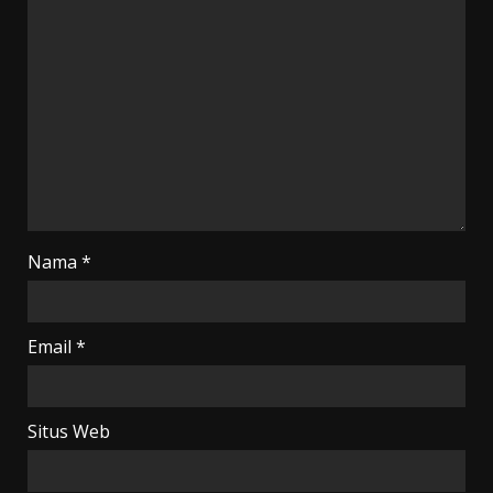
Nama
*
Email
*
Situs Web