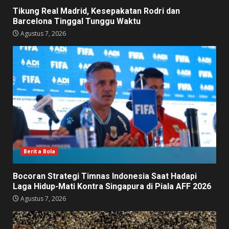
Tikung Real Madrid, Kesepakatan Rodri dan
Barcelona Tinggal Tunggu Waktu
Agustus 7, 2026
Berita Bola
Bocoran Strategi Timnas Indonesia Saat Hadapi
Laga Hidup-Mati Kontra Singapura di Piala AFF 2026
Agustus 7, 2026