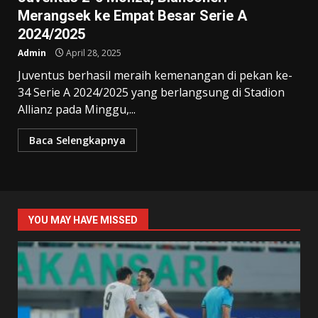
Merangsek ke Empat Besar Serie A
2024/2025
Admin
April 28, 2025
Juventus berhasil meraih kemenangan di pekan ke-
34 Serie A 2024/2025 yang berlangsung di Stadion
Allianz pada Minggu,...
Baca Selengkapnya
YOU MAY HAVE MISSED