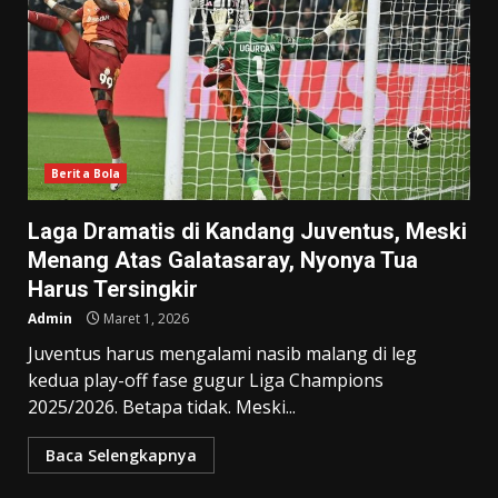
Berita Bola
Laga Dramatis di Kandang Juventus, Meski
Menang Atas Galatasaray, Nyonya Tua
Harus Tersingkir
Admin
Maret 1, 2026
Juventus harus mengalami nasib malang di leg
kedua play-off fase gugur Liga Champions
2025/2026. Betapa tidak. Meski...
Baca Selengkapnya