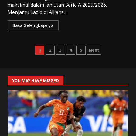
maksimal dalam lanjutan Serie A 2025/2026.
Menjamu Lazio di Allianz...
Baca Selengkapnya
Paginasi
1
2
3
4
5
Next
pos
YOU MAY HAVE MISSED