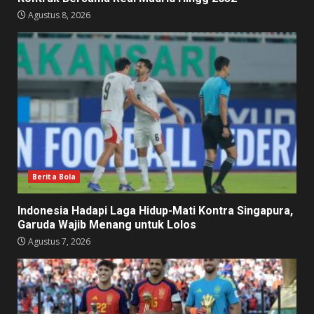
Agustus 8, 2026
Berita Bola
Indonesia Hadapi Laga Hidup-Mati Kontra Singapura,
Garuda Wajib Menang untuk Lolos
Agustus 7, 2026