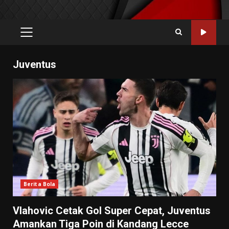
PRIMARY
MENU
Juventus
Berita Bola
Vlahovic Cetak Gol Super Cepat, Juventus
Amankan Tiga Poin di Kandang Lecce