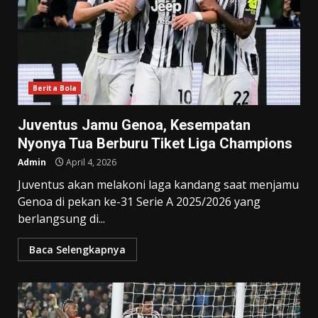
Berita Bola
Juventus Jamu Genoa, Kesempatan
Nyonya Tua Berburu Tiket Liga Champions
Admin
April 4, 2026
Juventus akan melakoni laga kandang saat menjamu
Genoa di pekan ke-31 Serie A 2025/2026 yang
berlangsung di...
Baca Selengkapnya