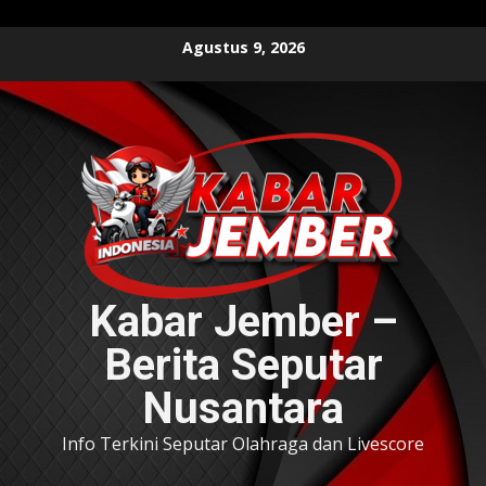
Skip
Agustus 9, 2026
to
content
Kabar Jember –
Berita Seputar
Nusantara
Info Terkini Seputar Olahraga dan Livescore