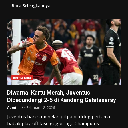
Baca Selengkapnya
Berita Bola
Diwarnai Kartu Merah, Juventus
Dipecundangi 2-5 di Kandang Galatasaray
Admin
Februari 18, 2026
Juventus harus menelan pil pahit di leg pertama
babak play-off fase gugur Liga Champions