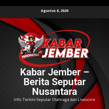
Skip
Agustus 6, 2026
to
content
Kabar Jember –
Berita Seputar
Nusantara
Info Terkini Seputar Olahraga dan Livescore