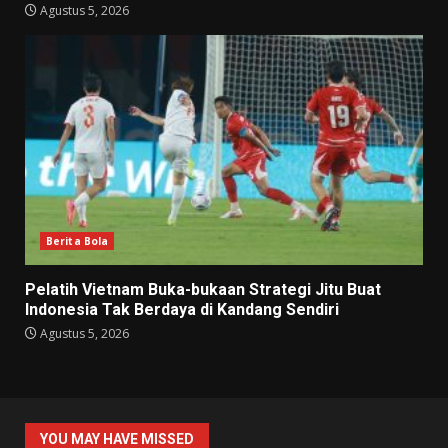
Agustus 5, 2026
Berita Bola
Pelatih Vietnam Buka-bukaan Strategi Jitu Buat
Indonesia Tak Berdaya di Kandang Sendiri
Agustus 5, 2026
YOU MAY HAVE MISSED