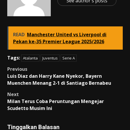
See author's posts
READ
Manchester United vs Liverpool di
Pekan ke-35 Premier League 2025/2026
Tags:
Atalanta
Juventus
Serie A
Post
Previous
Luis Diaz dan Harry Kane Nyekor, Bayern
navigation
Muenchen Menang 2-1 di Santiago Bernabeu
Next
Milan Terus Coba Peruntungan Mengejar
Scudetto Musim Ini
Tinggalkan Balasan