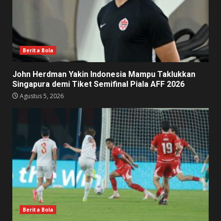
Berita Bola
John Herdman Yakin Indonesia Mampu Taklukkan
Singapura demi Tiket Semifinal Piala AFF 2026
Agustus 5, 2026
Berita Bola