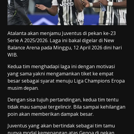
Atalanta akan menjamu Juventus di pekan ke-23
Serie A 2025/2026. Laga ini bakal digelar di New
Balance Arena pada Minggu, 12 April 2026 dini hari
WIB.
Kedua tim menghadapi laga ini dengan motivasi
yang sama yakni mengamankan tiket ke empat
besar sebagai syarat menuju Liga Champions Eropa
musim depan.
Dengan sisa tujuh pertandingan, kedua tim tentu
tidak mau sampai tergelincir. Bila sampai kehilangan
poin akan memberikan dampak besar.
Juventus yang akan bertindak sebagai tim tamu
punya modal kemenangan atas Genoa di pekan