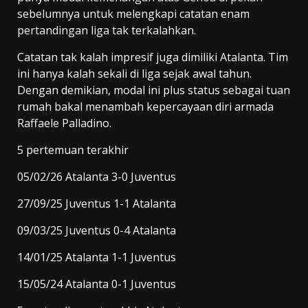
sebelumnya untuk melengkapi catatan enam
pertandingan liga tak terkalahkan.
Catatan tak kalah impresif juga dimiliki Atalanta. Tim
ini hanya kalah sekali di liga sejak awal tahun.
Dengan demikian, modal ini plus status sebagai tuan
rumah bakal menambah kepercayaan diri armada
Raffaele Palladino.
5 pertemuan terakhir
05/02/26 Atalanta 3-0 Juventus
27/09/25 Juventus 1-1 Atalanta
09/03/25 Juventus 0-4 Atalanta
14/01/25 Atalanta 1-1 Juventus
15/05/24 Atalanta 0-1 Juventus