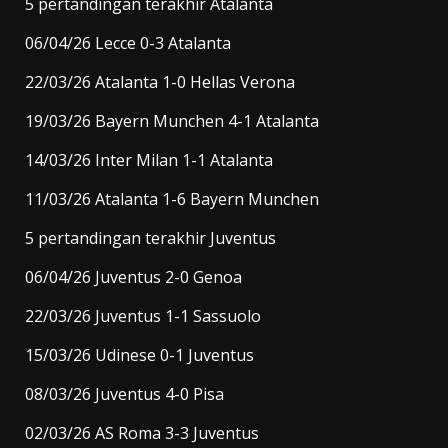
5 pertandingan terakhir Atalanta
06/04/26 Lecce 0-3 Atalanta
22/03/26 Atalanta 1-0 Hellas Verona
19/03/26 Bayern Munchen 4-1 Atalanta
14/03/26 Inter Milan 1-1 Atalanta
11/03/26 Atalanta 1-6 Bayern Munchen
5 pertandingan terakhir Juventus
06/04/26 Juventus 2-0 Genoa
22/03/26 Juventus 1-1 Sassuolo
15/03/26 Udinese 0-1 Juventus
08/03/26 Juventus 4-0 Pisa
02/03/26 AS Roma 3-3 Juventus