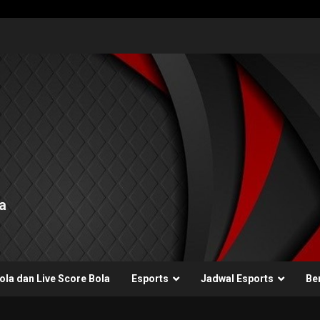
a
ola dan Live Score Bola
Esports
Jadwal Esports
Ber