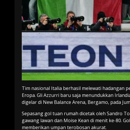
Tim nasional Italia berhasil melewati hadangan pe
Eropa. Gli Azzurri baru saja menundukkan Irlandia
digelar di New Balance Arena, Bergamo, pada Juma
Sepasang gol tuan rumah dicetak oleh Sandro To
gawang lawan dan Moise Kean di menit ke-80. Gol 
memberikan umpan terobosan akurat.