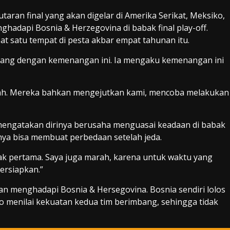
utaran final yang akan digelar di Amerika Serikat, Meksiko,
ghadapi Bosnia & Herzegovina di babak final play-off.
t satu tempat di pesta akbar empat tahunan itu.
senang dengan kemenangan ini. Ia mengaku kemenangan ini
mudah. Mereka bahkan mengejutkan kami, mencoba melakukan
u mengatakan dirinya berusaha menguasai keadaan di babak
mnya bisa membuat perbedaan setelah jeda.
bak pertama. Saya juga marah, karena untuk waktu yang
ersiapkan.”
an menghadapi Bosnia & Hersegovina. Bosnia sendiri lolos
so menilai kekuatan kedua tim berimbang, sehingga tidak