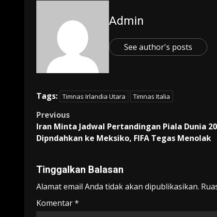
Admin
See author's posts
Tags:
Timnas Irlandia Utara
Timnas Italia
Post
Previous
Iran Minta Jadwal Pertandingan Piala Dunia 2
navigation
Dipndahkan ke Meksiko, FIFA Tegas Menolak
Tinggalkan Balasan
Alamat email Anda tidak akan dipublikasikan.
Ruas
Komentar
*