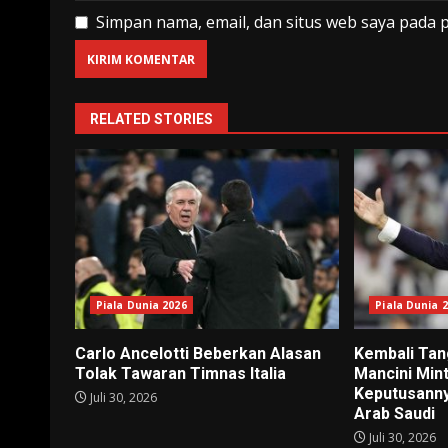
Simpan nama, email, dan situs web saya pada 
RELATED STORIES
Piala Dunia 2026
Piala Dunia 
Carlo Ancelotti Beberkan Alasan
Kembali Tang
Tolak Tawaran Timnas Italia
Mancini Min
Keputusanny
Juli 30, 2026
Arab Saudi
Juli 30, 2026