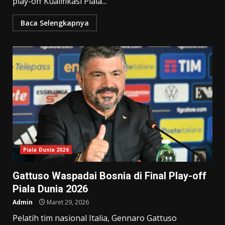
play-off Kualifikasi Piala...
Baca Selengkapnya
Piala Dunia 2026
Gattuso Waspadai Bosnia di Final Play-off
Piala Dunia 2026
Admin
Maret 29, 2026
Pelatih tim nasional Italia, Gennaro Gattuso