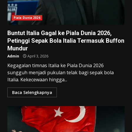
Piala Dunia 2026
Buntut Italia Gagal ke Piala Dunia 2026,
Petinggi Sepak Bola Italia Termasuk Buffon
Mundur
Admin
April 3, 2026
Kegagalan timnas Italia ke Piala Dunia 2026
sungguh menjadi pukulan telak bagi sepak bola
Italia. Kekecewaan hingga...
Baca Selengkapnya