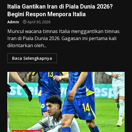
Italia Gantikan Iran di Piala Dunia 2026?
Begini Respon Menpora Italia
Admin
April 30, 2026
Muncul wacana timnas Italia menggantikan timnas
Iran di Piala Dunia 2026. Gagasan ini pertama kali
dilontarkan oleh...
Baca Selengkapnya