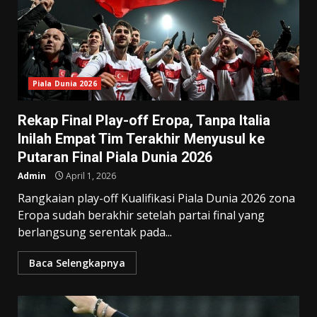
Piala Dunia 2026
Rekap Final Play-off Eropa, Tanpa Italia
Inilah Empat Tim Terakhir Menyusul ke
Putaran Final Piala Dunia 2026
Admin
April 1, 2026
Rangkaian play-off Kualifikasi Piala Dunia 2026 zona
Eropa sudah berakhir setelah partai final yang
berlangsung serentak pada...
Baca Selengkapnya