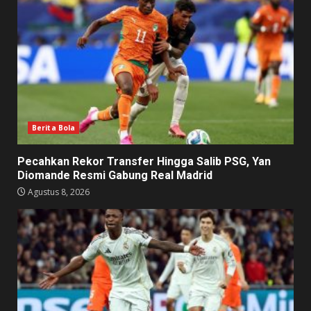
Berita Bola
Pecahkan Rekor Transfer Hingga Salib PSG, Yan
Diomande Resmi Gabung Real Madrid
Agustus 8, 2026