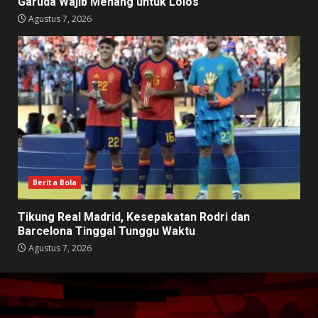
Garuda Wajib Menang untuk Lolos
Agustus 7, 2026
Berita Bola
Tikung Real Madrid, Kesepakatan Rodri dan
Barcelona Tinggal Tunggu Waktu
Agustus 7, 2026