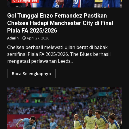
Uncategorized
Gol Tunggal Enzo Fernandez Pastikan
Chelsea Hadapi Manchester City di Final
Piala FA 2025/2026
Admin
April 27, 2026
Chelsea berhasil melewati ujian berat di babak
semifinal Piala FA 2025/2026. The Blues berhasil
mengatasi perlawanan Leeds...
Baca Selengkapnya