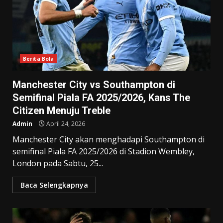
Berita Bola
Manchester City vs Southampton di
Semifinal Piala FA 2025/2026, Kans The
Citizen Menuju Treble
Admin
April 24, 2026
Manchester City akan menghadapi Southampton di
semifinal Piala FA 2025/2026 di Stadion Wembley,
London pada Sabtu, 25...
Baca Selengkapnya