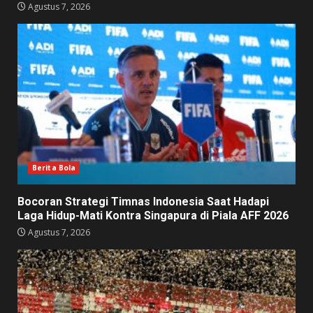
Agustus 7, 2026
Berita Bola
Bocoran Strategi Timnas Indonesia Saat Hadapi
Laga Hidup-Mati Kontra Singapura di Piala AFF 2026
Agustus 7, 2026