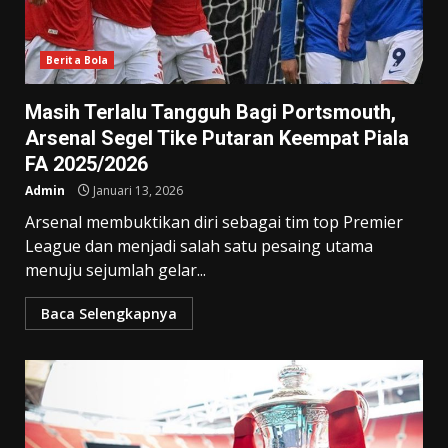
Berita Bola
Masih Terlalu Tangguh Bagi Portsmouth,
Arsenal Segel Tike Putaran Keempat Piala
FA 2025/2026
Admin
Januari 13, 2026
Arsenal membuktikan diri sebagai tim top Premier
League dan menjadi salah satu pesaing utama
menuju sejumlah gelar...
Baca Selengkapnya