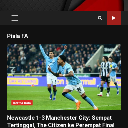
PRIMARY
MENU
Piala FA
Berita Bola
Newcastle 1-3 Manchester City: Sempat
Tertinggal, The Citizen ke Perempat Final