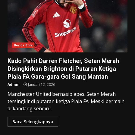
Berita Bola
Kado Pahit Darren Fletcher, Setan Merah
Disingkirkan Brighton di Putaran Ketiga
Piala FA Gara-gara Gol Sang Mantan
Admin
Januari 12, 2026
Manchester United bernasib apes. Setan Merah
tersingkir di putaran ketiga Piala FA. Meski bermain
di kandang sendiri...
Baca Selengkapnya