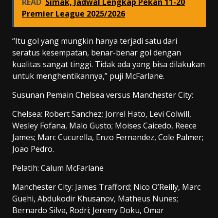
READ
Simak, Jadwal Lengkap Pekan 11-20
Premier League 2025/2026
“Itu gol yang mungkin hanya terjadi satu dari
seratus kesempatan, benar-benar gol dengan
kualitas sangat tinggi. Tidak ada yang bisa dilakukan
untuk menghentikannya,” puji McFarlane.
Susunan Pemain Chelsea versus Manchester City:
Chelsea: Robert Sanchez; Jorrel Hato, Levi Colwill,
Wesley Fofana, Malo Gusto; Moises Caicedo, Reece
James; Marc Cucurella, Enzo Fernandez, Cole Palmer;
Joao Pedro.
Pelatih: Calum McFarlane
Manchester City: James Trafford; Nico O’Reilly, Marc
Guehi, Abdukodir Khusanov, Matheus Nunes;
Bernardo Silva, Rodri; Jeremy Doku, Omar