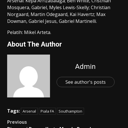
Arsenal: Kepa Arrizabalaga; Ben White, Cristhian
Mosquera, Gabriel, Myles Lewis-Skelly; Christian
Norgaard, Martin Odegaard, Kai Havertz; Max
Dowman, Gabriel Jesus, Gabriel Martinelli.
Pelatih: Mikel Arteta.
About The Author
Admin
See author's posts
Tags:
Arsenal
Piala FA
Southampton
Post
Previous