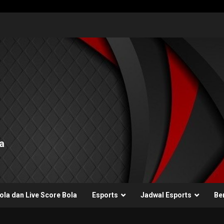
a
ola dan Live Score Bola
Esports
Jadwal Esports
Ber