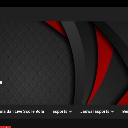
a
ola dan Live Score Bola
Esports
Jadwal Esports
Ber