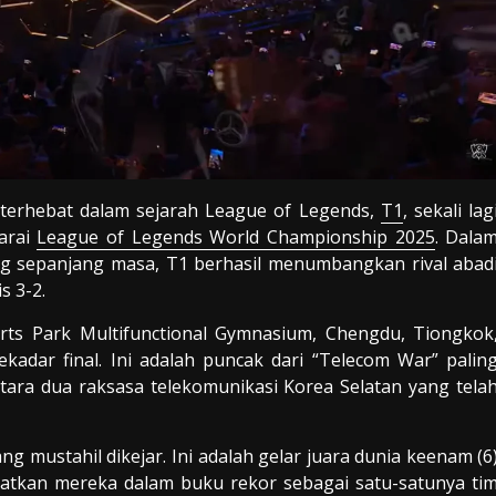
ti terhebat dalam sejarah League of Legends,
T1
, sekali lag
arai
League of Legends World Championship 2025
. Dala
g sepanjang masa, T1 berhasil menumbangkan rival abad
s 3-2.
rts Park Multifunctional Gymnasium, Chengdu, Tiongkok
adar final. Ini adalah puncak dari “Telecom War” palin
tara dua raksasa telekomunikasi Korea Selatan yang tela
mustahil dikejar. Ini adalah gelar juara dunia keenam (6
atatkan mereka dalam buku rekor sebagai satu-satunya ti