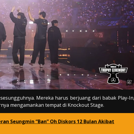
 sesungguhnya. Mereka harus berjuang dari babak Play-In
irnya mengamankan tempat di Knockout Stage.
ran Seungmin “Ban” Oh Diskors 12 Bulan Akibat