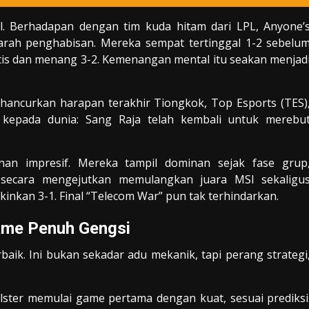
al. Berhadapan dengan tim kuda hitam dari LPL, Anyone’
darah penghabisan. Mereka sempat tertinggal 1-2 sebelu
is dan menang 3-2. Kemenangan mental itu seakan menjad
ghancurkan harapan terakhir Tiongkok, Top Esports (TES)
 kepada dunia: Sang Raja telah kembali untuk merebu
lanan impresif. Mereka tampil dominan sejak fase grup
 secara mengejutkan memulangkan juara MSI sekaligu
nkan 3-1. Final “Telecom War” pun tak terhindarkan.
Game Penuh Gengsi
erbaik. Ini bukan sekadar adu mekanik, tapi perang strategi
ster memulai game pertama dengan kuat, sesuai prediksi