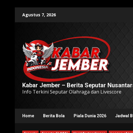
Skip
Agustus 7, 2026
to
content
Kabar Jember – Berita Seputar Nusantar
Info Terkini Seputar Olahraga dan Livescore
Home
Berita Bola
Piala Dunia 2026
Jadwal B