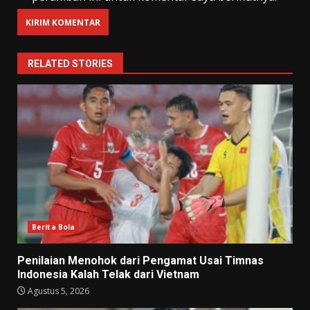
RELATED STORIES
Berita Bola
Penilaian Menohok dari Pengamat Usai Timnas
Indonesia Kalah Telak dari Vietnam
Agustus 5, 2026