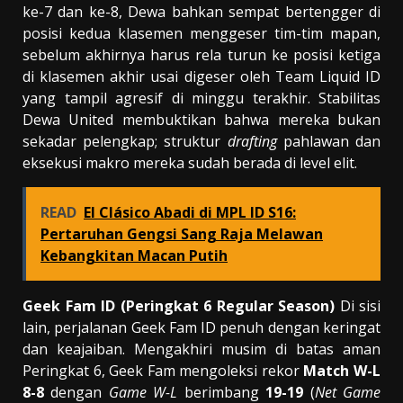
ke-7 dan ke-8, Dewa bahkan sempat bertengger di
posisi kedua klasemen menggeser tim-tim mapan,
sebelum akhirnya harus rela turun ke posisi ketiga
di klasemen akhir usai digeser oleh Team Liquid ID
yang tampil agresif di minggu terakhir. Stabilitas
Dewa United membuktikan bahwa mereka bukan
sekadar pelengkap; struktur
drafting
pahlawan dan
eksekusi makro mereka sudah berada di level elit.
READ
El Clásico Abadi di MPL ID S16:
Pertaruhan Gengsi Sang Raja Melawan
Kebangkitan Macan Putih
Geek Fam ID (Peringkat 6 Regular Season)
Di sisi
lain, perjalanan Geek Fam ID penuh dengan keringat
dan keajaiban. Mengakhiri musim di batas aman
Peringkat 6, Geek Fam mengoleksi rekor
Match W-L
8-8
dengan
Game W-L
berimbang
19-19
(
Net Game