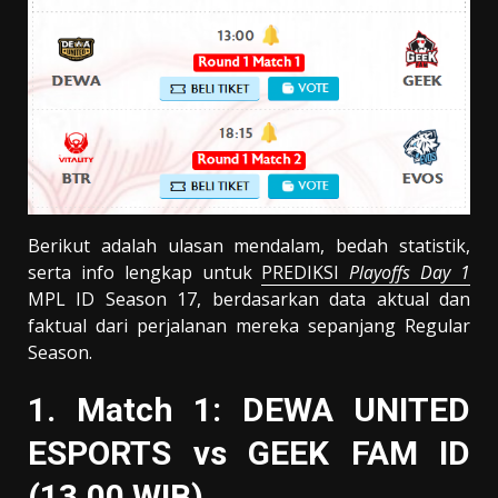
Berikut adalah ulasan mendalam, bedah statistik,
serta info lengkap untuk
PREDIKSI
Playoffs Day 1
MPL ID Season 17, berdasarkan data aktual dan
faktual dari perjalanan mereka sepanjang Regular
Season.
1. Match 1: DEWA UNITED
ESPORTS vs GEEK FAM ID
(13.00 WIB)