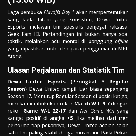
Laga pembuka
Playoffs Day 1
akan mempertemukan
sang kuda hitam yang konsisten, Dewa United
Esports, melawan tim spesialis penjegal raksasa,
Geek Fam ID. Pertandingan ini bukan hanya soal
taktik, melainkan adu mental di panggung
offline
yang dipastikan riuh oleh para penggemar di MPL
Arena.
Ulasan Perjalanan dan Statistik Tim
Dewa United Esports (Peringkat 3 Regular
Season)
Dewa United tampil luar biasa sepanjang
Season 17. Menutup Regular Season di posisi ketiga,
mereka membukukan rekor
Match W-L 9-7
dengan
rekor
Game W-L 22-17
dan
Net Game Win
yang
sangat positif di angka
+5
. Jika melihat dari tren
performa tiap pekannya, Dewa United adalah salah
satu tim paling stabil di liga musim ini. Pada Pekan