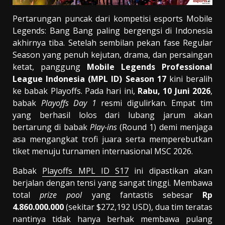
Pertarungan puncak dari kompetisi esports Mobile
Legends: Bang Bang paling bergengsi di Indonesia
akhirnya tiba. Setelah sembilan pekan fase Regular
Season yang penuh kejutan, drama, dan persaingan
ketat, panggung
Mobile Legends Professional
League Indonesia (MPL ID) Season 17
kini beralih
ke babak Playoffs. Pada hari ini,
Rabu, 10 Juni 2026
,
babak
Playoffs Day 1
resmi digulirkan. Empat tim
yang berhasil lolos dari lubang jarum akan
bertarung di babak
Play-ins
(Round 1) demi menjaga
asa mengangkat trofi juara serta memperebutkan
tiket menuju turnamen internasional MSC 2026.
Babak
Playoffs MPL ID S17
ini dipastikan akan
berjalan dengan tensi yang sangat tinggi. Membawa
total
prize pool
yang fantastis sebesar
Rp
4.860.000.000
(sekitar $272,192 USD), dua tim teratas
nantinya tidak hanya berhak membawa pulang