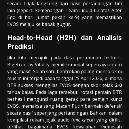
secara tidak langsung dari hasil pertandingan tim
lain (seperti kemenangan Team Liquid ID atas Alter
Ego di hari Jumat pekan ke-9) yang memastikan
EVOS melaju ke babak gugur.
Head-to-Head (H2H) dan Analisis
Prediksi
Jika kita merujuk pada data pertemuan historis,
Bigetron by Vitality memiliki modal kepercayaan diri
yang masif. Salah satu bentrokan paling mencolok di
musim ini terjadi pada tanggal 25 April 2026, di mana
BTR sukses menggilas EVOS dengan skor telak
2-0
tanpa balas. Pada laga tersebut, rotasi pemain BTR
berhasil mengunci ruang gerak para pemain kunci
EVOS, memaksa sang Macan Putih bermain defensif
secara pasif sepanjang pertandingan. Bahkan, dalam
kompilasi rekam jejak audio (
mic check
) yang dirilis,
terlihat bagaimana EVOS kewalahan memecah