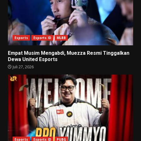
Esports
Esports ID
MLBB
Empat Musim Mengabdi, Muezza Resmi Tinggalkan
Dewa United Esports
Juli 27, 2026
Esports
Esports ID
PUBG