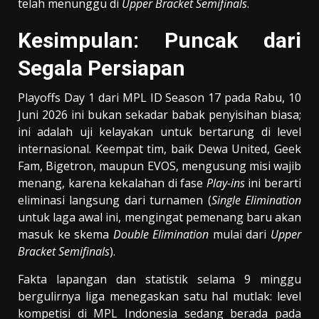
telah menunggu di
Upper Bracket Semifinals
.
Kesimpulan: Puncak dari
Segala Persiapan
Playoffs Day 1 dari MPL ID Season 17 pada Rabu, 10
Juni 2026 ini bukan sekadar babak penyisihan biasa;
ini adalah uji kelayakan untuk bertarung di level
internasional. Keempat tim, baik Dewa United, Geek
Fam, Bigetron, maupun EVOS, mengusung misi wajib
menang, karena kekalahan di fase
Play-ins
ini berarti
eliminasi langsung dari turnamen (
Single Elimination
untuk laga awal ini, mengingat pemenang baru akan
masuk ke skema
Double Elimination
mulai dari
Upper
Bracket Semifinals
).
Fakta lapangan dan statistik selama 9 minggu
bergulirnya liga menegaskan satu hal mutlak: level
kompetisi di MPL Indonesia sedang berada pada