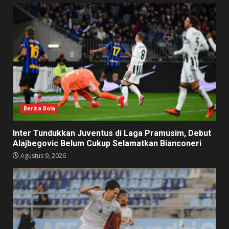
Berita Bola
Inter Tundukkan Juventus di Laga Pramusim, Debut
Alajbegovic Belum Cukup Selamatkan Bianconeri
Agustus 9, 2026