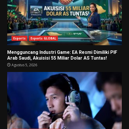
Esports
Esports GLOBAL
Mengguncang Industri Game: EA Resmi Dimiliki PIF
Arab Saudi, Akuisisi 55 Miliar Dolar AS Tuntas!
Agustus 5, 2026