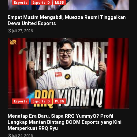
Esports
Esports ID
MLBB
Empat Musim Mengabdi, Muezza Resmi Tinggalkan
Dewa United Esports
Juli 27, 2026
Esports
Esports ID
PUBG
Menatap Era Baru, Siapa RRQ YummyQ? Profil
Lengkap Mantan Bintang BOOM Esports yang Kini
Memperkuat RRQ Ryu
Juli 24, 2026