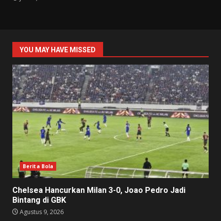
YOU MAY HAVE MISSED
Berita Bola
Chelsea Hancurkan Milan 3-0, Joao Pedro Jadi
Bintang di GBK
Agustus 9, 2026