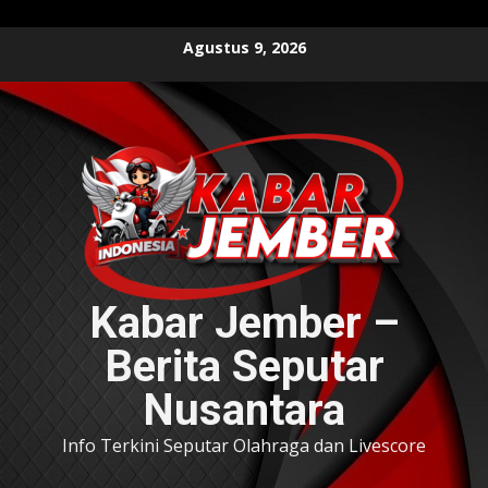
Skip
Agustus 9, 2026
to
content
Kabar Jember –
Berita Seputar
Nusantara
Info Terkini Seputar Olahraga dan Livescore