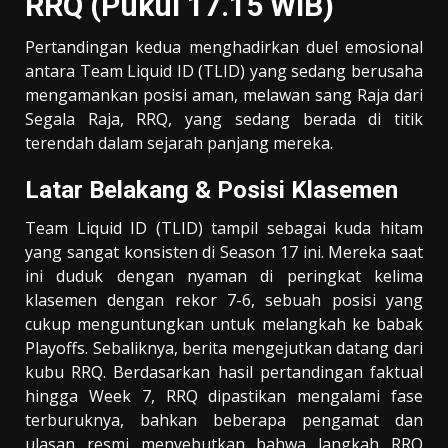
RRQ (Pukul 17.15 WIB)
Pertandingan kedua menghadirkan duel emosional
antara Team Liquid ID (TLID) yang sedang berusaha
mengamankan posisi aman, melawan sang Raja dari
Segala Raja, RRQ, yang sedang berada di titik
terendah dalam sejarah panjang mereka.
Latar Belakang & Posisi Klasemen
Team Liquid ID (TLID) tampil sebagai kuda hitam
yang sangat konsisten di Season 17 ini. Mereka saat
ini duduk dengan nyaman di peringkat kelima
klasemen dengan rekor 7-6, sebuah posisi yang
cukup menguntungkan untuk melangkah ke babak
Playoffs. Sebaliknya, berita mengejutkan datang dari
kubu RRQ. Berdasarkan hasil pertandingan faktual
hingga Week 7, RRQ dipastikan mengalami fase
terburuknya, bahkan beberapa pengamat dan
ulasan resmi menyebutkan bahwa langkah RRQ