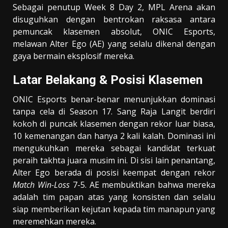
Sebagai penutup Week 8 Day 2, MPL Arena akan
disuguhkan dengan bentrokan raksasa antara
pemuncak klasemen absolut, ONIC Esports,
melawan Alter Ego (AE) yang selalu dikenal dengan
gaya bermain eksplosif mereka.
Latar Belakang & Posisi Klasemen
ONIC Esports benar-benar menunjukkan dominasi
tanpa cela di Season 17. Sang Raja Langit berdiri
kokoh di puncak klasemen dengan rekor luar biasa,
10 kemenangan dan hanya 2 kali kalah. Dominasi ini
mengukuhkan mereka sebagai kandidat terkuat
peraih takhta juara musim ini. Di sisi lain penantang,
Alter Ego berada di posisi keempat dengan rekor
Match Win-Loss
7-5. AE membuktikan bahwa mereka
adalah tim papan atas yang konsisten dan selalu
siap memberikan kejutan kepada tim manapun yang
meremehkan mereka.