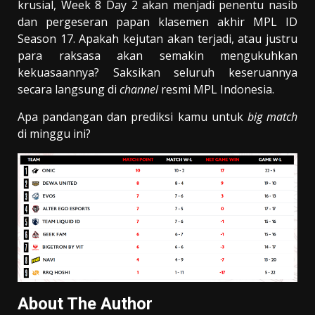
krusial, Week 8 Day 2 akan menjadi penentu nasib
dan pergeseran papan klasemen akhir MPL ID
Season 17. Apakah kejutan akan terjadi, atau justru
para raksasa akan semakin mengukuhkan
kekuasaannya? Saksikan seluruh keseruannya
secara langsung di
channel
resmi MPL Indonesia.
Apa pandangan dan prediksi kamu untuk
big match
di minggu ini?
About The Author