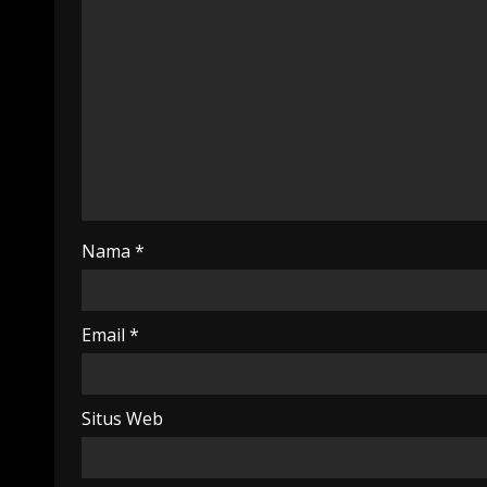
Nama
*
Email
*
Situs Web