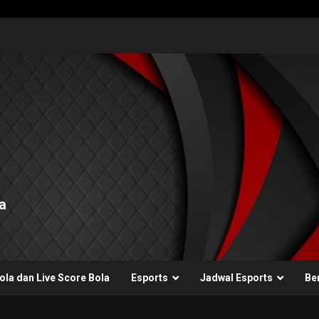
a
ola dan Live Score Bola
Esports
Jadwal Esports
Ber