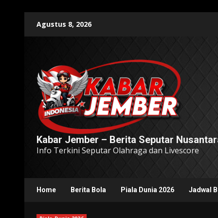
Skip
Agustus 8, 2026
to
content
Kabar Jember – Berita Seputar Nusantar
Info Terkini Seputar Olahraga dan Livescore
Home
Berita Bola
Piala Dunia 2026
Jadwal B