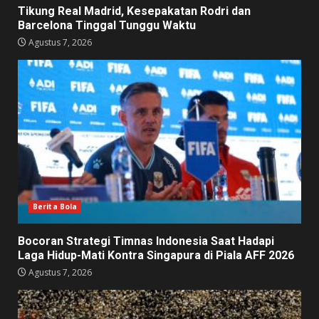
Tikung Real Madrid, Kesepakatan Rodri dan
Barcelona Tinggal Tunggu Waktu
Agustus 7, 2026
Berita Bola
Bocoran Strategi Timnas Indonesia Saat Hadapi
Laga Hidup-Mati Kontra Singapura di Piala AFF 2026
Agustus 7, 2026