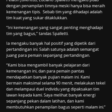
dengan penampilan timnya meski hanya bisa meraih
kemenangan tipis. Sebab tim yang dihadapi adalah
tim kuat yang sukar ditaklukkan.
“Ini kemenangan yang sangat penting menghadapi
tim yang bagus,” tandas Spalletti.
Ia mengaku banyak hal positif yang dipetik dari
pertandingan ini. Salah satunya adalah semangat
juang para pemain sepanjang pertandingan.
“Kami bisa mengambil banyak pelajaran dari
kemenangan ini, dan para pemain pantas
mendapatkan banyak pujian malam ini. Kami
bermain maksimal selama 90 menit, melakukan tekel
dan melampaui duel individu yang dipaksakan tim
lawan kepada kami. Saya melihat banyak energi
sepanjang pekan dalam latihan, dan kami
membutuhkan penampilan bagus seperti malam ini.”