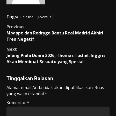
Tags:
Bologna
Juventus
Post
Previous
Mbappe dan Rodrygo Bantu Real Madrid Akhiri
navigation
Tren Negatif
Next
Jelang Piala Dunia 2026, Thomas Tuchel: Inggris
Akan Membuat Sesuatu yang Spesial
Tinggalkan Balasan
Alamat email Anda tidak akan dipublikasikan.
Ruas
yang wajib ditandai
*
Komentar
*