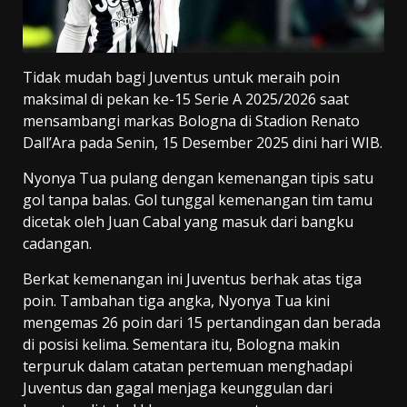
Tidak mudah bagi Juventus untuk meraih poin
maksimal di pekan ke-15 Serie A 2025/2026 saat
mensambangi markas Bologna di Stadion Renato
Dall’Ara pada Senin, 15 Desember 2025 dini hari WIB.
Nyonya Tua pulang dengan kemenangan tipis satu
gol tanpa balas. Gol tunggal kemenangan tim tamu
dicetak oleh Juan Cabal yang masuk dari bangku
cadangan.
Berkat kemenangan ini Juventus berhak atas tiga
poin. Tambahan tiga angka, Nyonya Tua kini
mengemas 26 poin dari 15 pertandingan dan berada
di posisi kelima. Sementara itu, Bologna makin
terpuruk dalam catatan pertemuan menghadapi
Juventus dan gagal menjaga keunggulan dari