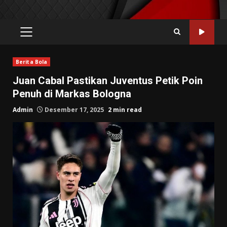
PRIMARY
MENU
Berita Bola
Juan Cabal Pastikan Juventus Petik Poin
Penuh di Markas Bologna
Admin
Desember 17, 2025
2 min read