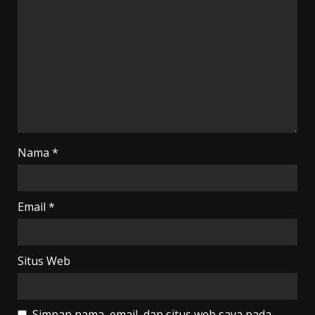
Nama
*
Email
*
Situs Web
Simpan nama, email, dan situs web saya pada