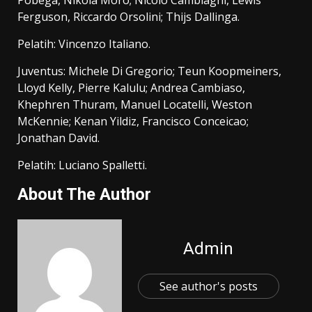
Pobega, Nikola Moro; Nicolo Cambiaghi, Lewis
Ferguson, Riccardo Orsolini; Thijs Dallinga.
Pelatih: Vincenzo Italiano.
Juventus: Michele Di Gregorio; Teun Koopmeiners,
Lloyd Kelly, Pierre Kalulu; Andrea Cambiaso,
Khephren Thuram, Manuel Locatelli, Weston
McKennie; Kenan Yildiz, Francisco Conceicao;
Jonathan David.
Pelatih: Luciano Spalletti.
About The Author
Admin
See author's posts