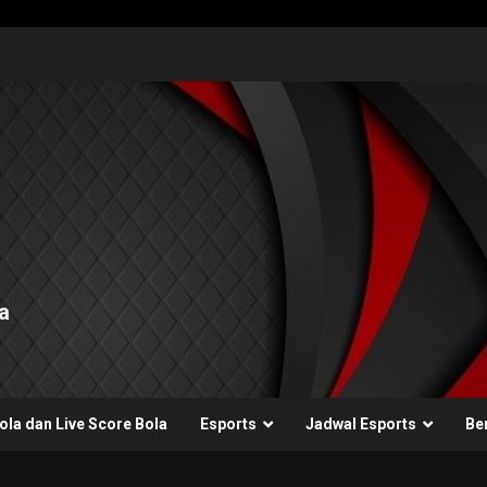
a
ola dan Live Score Bola
Esports
Jadwal Esports
Ber