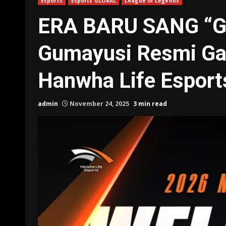
Esports
Esports GLOBAL
League of Legends
ERA BARU SANG “
Gumayusi Resmi Ga
Hanwha Life Esport
admin
November 24, 2025
3 min read