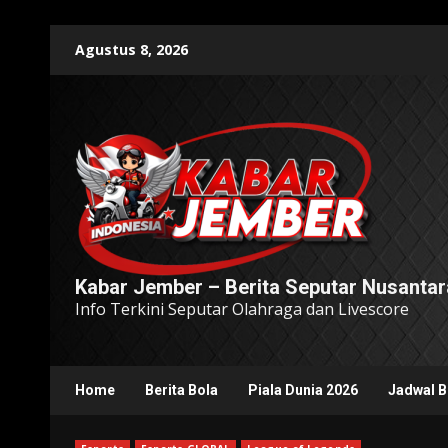
Skip
Agustus 8, 2026
to
content
Kabar Jember – Berita Seputar Nusantar
Info Terkini Seputar Olahraga dan Livescore
Home
Berita Bola
Piala Dunia 2026
Jadwal B