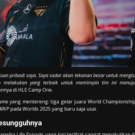
ujuan pribadi saya. Saya sadar akan tekanan besar untuk mengis
an melakukan yang terbaik untuk memimpin tim ini menuj
annya di HLE Camp One.
ume yang mentereng: tiga gelar juara World Championshi
 MVP
pada Worlds 2025 yang baru saja usai.
Sesungguhnya
nwha Life Esports yang kini terlihat sangat menakutkan d