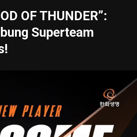
GOD OF THUNDER”:
bung Superteam
s!