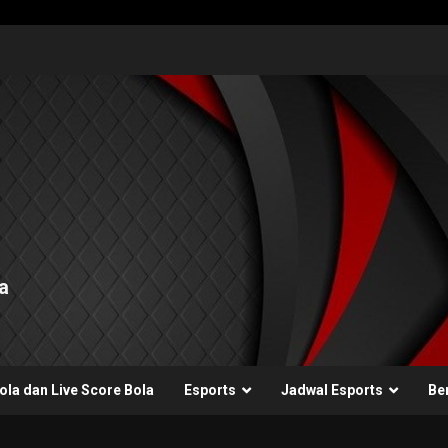
a
ola dan Live Score Bola
Esports
Jadwal Esports
Ber