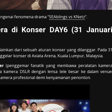
mengenai fenomena drama “
SEAblings vs KNetz
“.
mera di Konser DAY6 (31 Januar
 melainkan dari sebuah aturan konser yang dilanggar. Pada 3
ggelar konser di Axiata Arena, Kuala Lumpur, Malaysia.
er
(penggemar fanatik yang membawa peralatan kamer
wa kamera DSLR dengan lensa tele besar ke dalam venue
kamera profesional demi kenyamanan penonton.