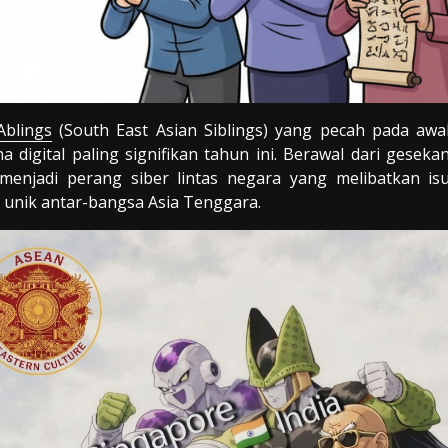
Ablings
(South East Asian Siblings) yang pecah pada awa
 digital paling signifikan tahun ini. Berawal dari geseka
i menjadi perang siber lintas negara yang melibatkan is
s unik antar-bangsa Asia Tenggara.