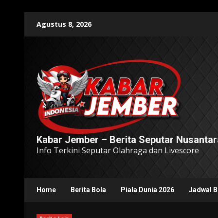
Skip
Agustus 8, 2026
to
content
Kabar Jember – Berita Seputar Nusantar
Info Terkini Seputar Olahraga dan Livescore
Home
Berita Bola
Piala Dunia 2026
Jadwal B