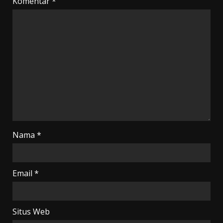
Komentar
*
Nama
*
Email
*
Situs Web