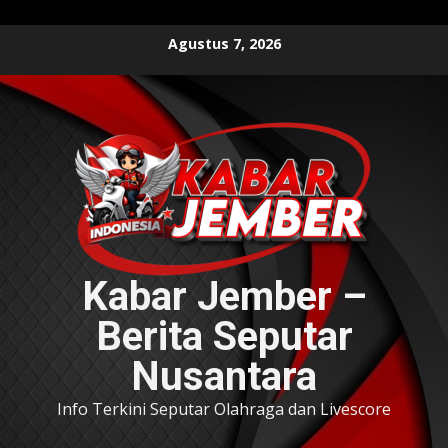
Skip
Agustus 7, 2026
to
content
Kabar Jember –
Berita Seputar
Nusantara
Info Terkini Seputar Olahraga dan Livescore