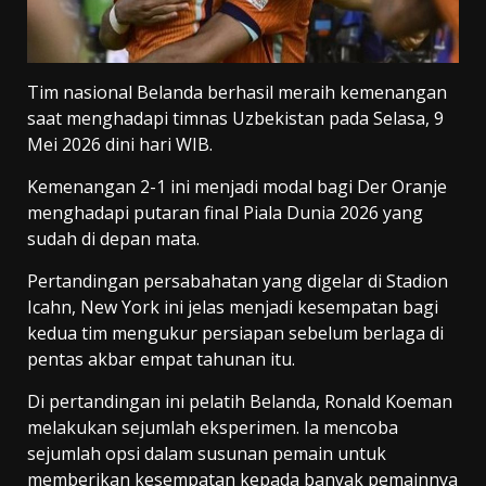
Tim nasional Belanda berhasil meraih kemenangan
saat menghadapi timnas Uzbekistan pada Selasa, 9
Mei 2026 dini hari WIB.
Kemenangan 2-1 ini menjadi modal bagi Der Oranje
menghadapi putaran final Piala Dunia 2026 yang
sudah di depan mata.
Pertandingan persabahatan yang digelar di Stadion
Icahn, New York ini jelas menjadi kesempatan bagi
kedua tim mengukur persiapan sebelum berlaga di
pentas akbar empat tahunan itu.
Di pertandingan ini pelatih Belanda, Ronald Koeman
melakukan sejumlah eksperimen. Ia mencoba
sejumlah opsi dalam susunan pemain untuk
memberikan kesempatan kepada banyak pemainnya