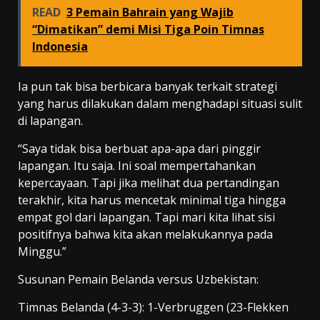
READ
3 Pemain Bahrain yang Wajib
“Dimatikan” demi Misi Tiga Poin Timnas
Indonesia
Ia pun tak bisa berbicara banyak terkait strategi
yang harus dilakukan dalam menghadapi situasi sulit
di lapangan.
“Saya tidak bisa berbuat apa-apa dari pinggir
lapangan. Itu saja. Ini soal mempertahankan
kepercayaan. Tapi jika melihat dua pertandingan
terakhir, kita harus mencetak minimal tiga hingga
empat gol dari lapangan. Tapi mari kita lihat sisi
positifnya bahwa kita akan melakukannya pada
Minggu.”
Susunan Pemain Belanda versus Uzbekistan:
Timnas Belanda (4-3-3): 1-Verbruggen (23-Flekken