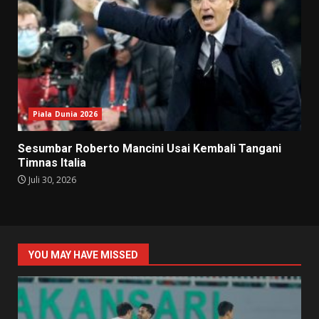
Piala Dunia 2026
Sesumbar Roberto Mancini Usai Kembali Tangani
Timnas Italia
Juli 30, 2026
YOU MAY HAVE MISSED