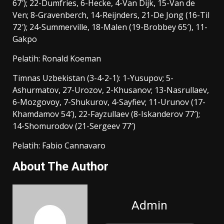
67′); 22-Dumfries, 6-Hecke, 4-Van Dijk, 15-Van de
Ven; 8-Gravenberch, 14-Reijnders, 21-De Jong (16-Til
72′); 24-Summerville, 18-Malen (19-Brobbey 65′), 11-
Gakpo
Pelatih: Ronald Koeman
Timnas Uzbekistan (3-4-2-1): 1-Yusupov; 5-
Ashurmatov, 27-Urozov, 2-Khusanov; 13-Nasrullaev,
6-Mozgovoy, 7-Shukurov, 4-Sayfiev; 11-Urunov (17-
Khamdamov 54′), 22-Fayzullaev (8-Iskanderov 77′);
14-Shomurodov (21-Sergeev 77′)
Pelatih: Fabio Cannavaro
About The Author
Admin