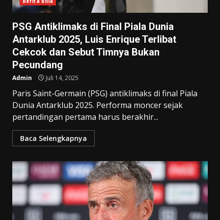
Berita Bola
PSG Antiklimaks di Final Piala Dunia
Antarklub 2025, Luis Enrique Terlibat
Cekcok dan Sebut Timnya Bukan
Pecundang
Admin
Juli 14, 2025
Paris Saint-Germain (PSG) antiklimaks di final Piala
Dunia Antarklub 2025. Performa moncer sejak
pertandingan pertama harus berakhir...
Baca Selengkapnya