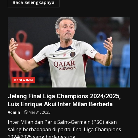
Baca Selengkapnya
Berita Bola
Jelang Final Liga Champions 2024/2025,
Luis Enrique Akui Inter Milan Berbeda
Admin
Mei 31, 2025
Inter Milan dan Paris Saint-Germain (PSG) akan
saling berhadapan di partai final Liga Champions
2024/2025 yang berlangsung...