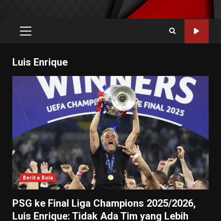
PRIMARY
MENU
Luis Enrique
Berita Bola
PSG ke Final Liga Champions 2025/2026,
Luis Enrique: Tidak Ada Tim yang Lebih