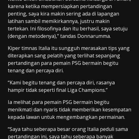
karena ketika mempersiapkan pertandingan
penting, saya kira makin sering ada di lapangan
latihan sambil memikirkannya, justru makin
tertekan. Ini filosofinya dan itu berhasil, saya setuju
(dengan metodenya),” tandas Donnarumma.
Kiper timnas Italia itu sungguh merasakan tips yang
diterapkan sang pelatih yang terlihat sepanjang
pertandingan para pemain PSG bermain begitu
tenang dan percaya diri.
“Kami begitu tenang dan percaya diri, rasanya
hampir tidak seperti final Liga Champions.”
Ia melihat para pemain PSG bermain begitu
menikmati dan nyaris tidak memberikan kesempatan
kepada lawan untuk mengembangkan permainan.
“Saya tahu seberapa besar orang Italia peduli sama
pertandingan ini, saya tahu seberapa banyak