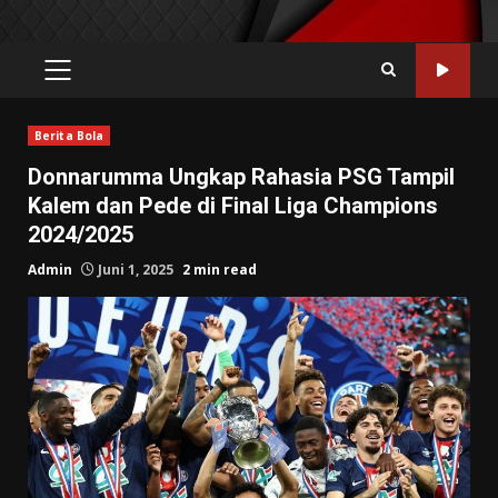
PRIMARY
MENU
Berita Bola
Donnarumma Ungkap Rahasia PSG Tampil
Kalem dan Pede di Final Liga Champions
2024/2025
Admin
Juni 1, 2025
2 min read