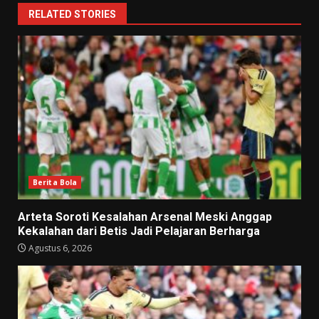
RELATED STORIES
Berita Bola
Arteta Soroti Kesalahan Arsenal Meski Anggap
Kekalahan dari Betis Jadi Pelajaran Berharga
Agustus 6, 2026