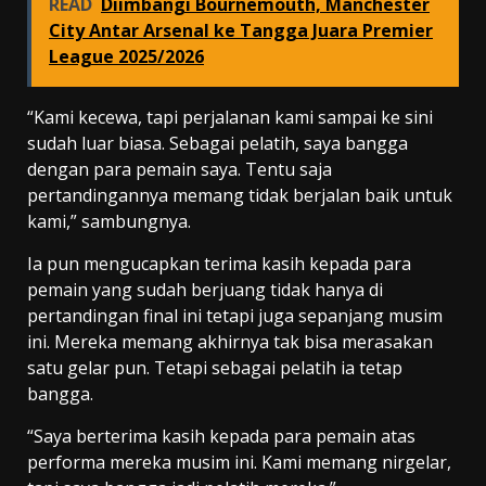
READ
Diimbangi Bournemouth, Manchester
City Antar Arsenal ke Tangga Juara Premier
League 2025/2026
“Kami kecewa, tapi perjalanan kami sampai ke sini
sudah luar biasa. Sebagai pelatih, saya bangga
dengan para pemain saya. Tentu saja
pertandingannya memang tidak berjalan baik untuk
kami,” sambungnya.
Ia pun mengucapkan terima kasih kepada para
pemain yang sudah berjuang tidak hanya di
pertandingan final ini tetapi juga sepanjang musim
ini. Mereka memang akhirnya tak bisa merasakan
satu gelar pun. Tetapi sebagai pelatih ia tetap
bangga.
“Saya berterima kasih kepada para pemain atas
performa mereka musim ini. Kami memang nirgelar,