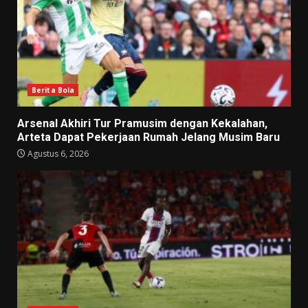
Berita Bola
Arsenal Akhiri Tur Pramusim dengan Kekalahan,
Arteta Dapat Pekerjaan Rumah Jelang Musim Baru
Agustus 6, 2026