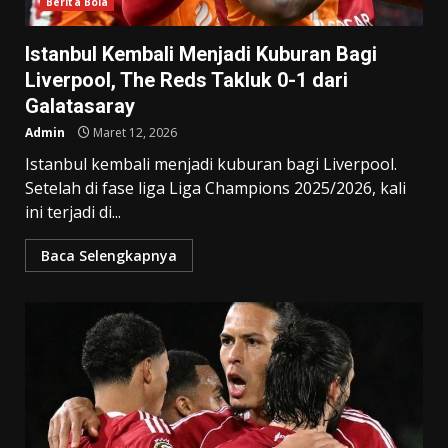
Berita Bola
Istanbul Kembali Menjadi Kuburan Bagi
Liverpool, The Reds Takluk 0-1 dari
Galatasaray
Admin
Maret 12, 2026
Istanbul kembali menjadi kuburan bagi Liverpool.
Setelah di fase liga Liga Champions 2025/2026, kali
ini terjadi di...
Baca Selengkapnya