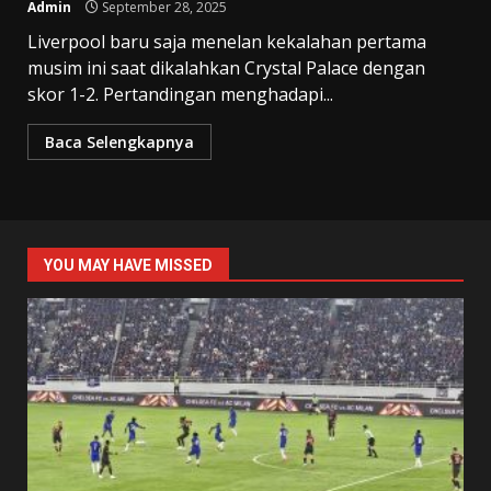
Admin
September 28, 2025
Liverpool baru saja menelan kekalahan pertama
musim ini saat dikalahkan Crystal Palace dengan
skor 1-2. Pertandingan menghadapi...
Baca Selengkapnya
YOU MAY HAVE MISSED