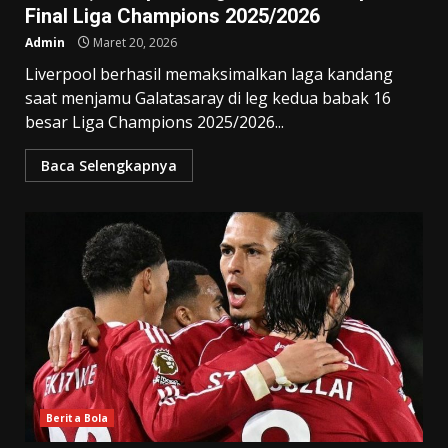
Final Liga Champions 2025/2026
Admin
Maret 20, 2026
Liverpool berhasil memaksimalkan laga kandang
saat menjamu Galatasaray di leg kedua babak 16
besar Liga Champions 2025/2026...
Baca Selengkapnya
Berita Bola