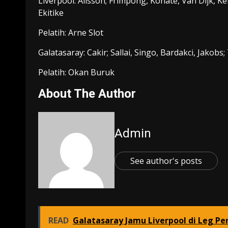
Liverpool: Alisson; Frimpong, Konate, Van Dijk, Ke
Ekitike
Pelatih: Arne Slot
Galatasaray: Cakir; Sallai, Singo, Bardakci, Jakobs
Pelatih: Okan Buruk
About The Author
Admin
See author's posts
READ
Galatasaray Jamu Liverpool di Leg Pe