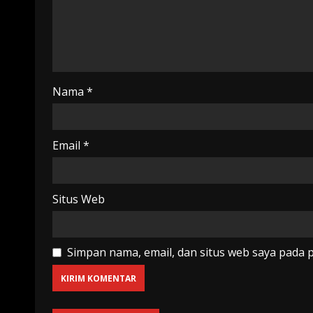
Nama
*
Email
*
Situs Web
Simpan nama, email, dan situs web saya pada 