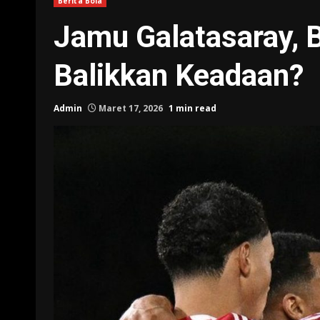
Berita Bola
Jamu Galatasaray, B
Balikkan Keadaan?
Admin
Maret 17, 2026
1 min read