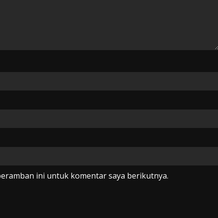
peramban ini untuk komentar saya berikutnya.