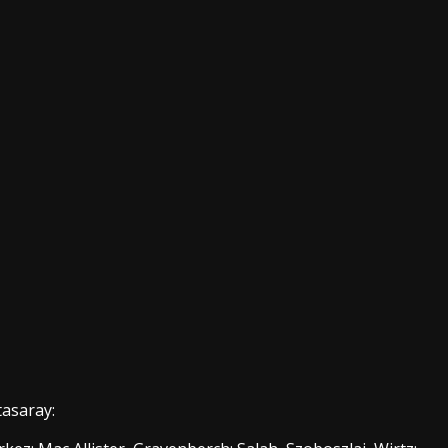
asaray: