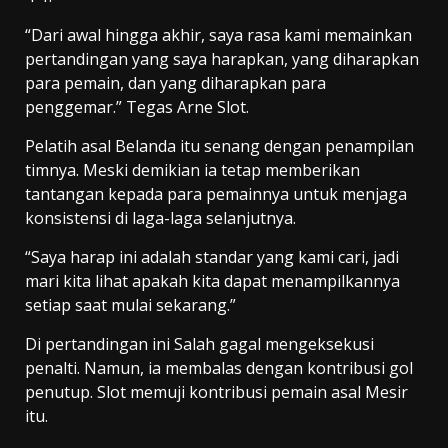
“Dari awal hingga akhir, saya rasa kami memainkan
pertandingan yang saya harapkan, yang diharapkan
para pemain, dan yang diharapkan para
penggemar.” Tegas Arne Slot.
Pelatih asal Belanda itu senang dengan penampilan
timnya. Meski demikian ia tetap memberikan
tantangan kepada para pemainnya untuk menjaga
konsistensi di laga-laga selanjutnya.
“Saya harap ini adalah standar yang kami cari, jadi
mari kita lihat apakah kita dapat menampilkannya
setiap saat mulai sekarang.”
Di pertandingan ini Salah gagal mengeksekusi
penalti. Namun, ia membalas dengan kontribusi gol
penutup. Slot memuji kontribusi pemain asal Mesir
itu.