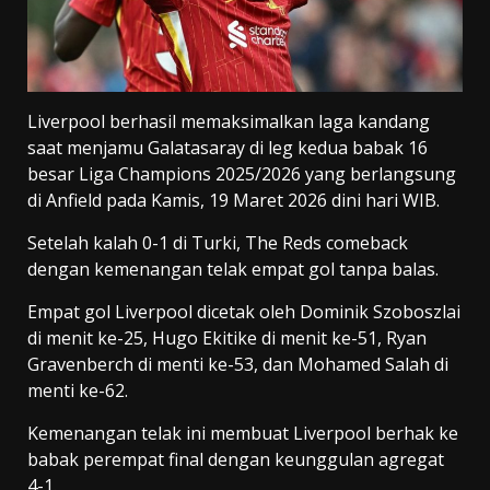
Liverpool berhasil memaksimalkan laga kandang
saat menjamu Galatasaray di leg kedua babak 16
besar Liga Champions 2025/2026 yang berlangsung
di Anfield pada Kamis, 19 Maret 2026 dini hari WIB.
Setelah kalah 0-1 di Turki, The Reds comeback
dengan kemenangan telak empat gol tanpa balas.
Empat gol Liverpool dicetak oleh Dominik Szoboszlai
di menit ke-25, Hugo Ekitike di menit ke-51, Ryan
Gravenberch di menti ke-53, dan Mohamed Salah di
menti ke-62.
Kemenangan telak ini membuat Liverpool berhak ke
babak perempat final dengan keunggulan agregat
4-1.