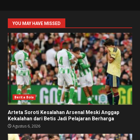
YOU MAY HAVE MISSED
Berita Bola
Arteta Soroti Kesalahan Arsenal Meski Anggap
Kekalahan dari Betis Jadi Pelajaran Berharga
Agustus 6, 2026