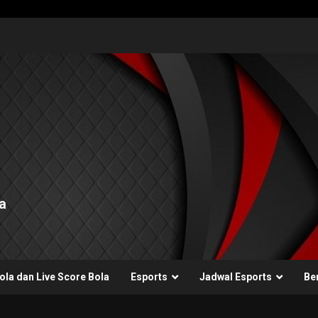
a
ola dan Live Score Bola
Esports
Jadwal Esports
Ber