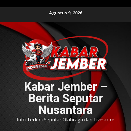
Skip
Agustus 9, 2026
to
content
Kabar Jember –
Berita Seputar
Nusantara
Info Terkini Seputar Olahraga dan Livescore