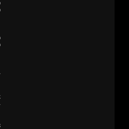
n
n
a
a
.
g
,
s