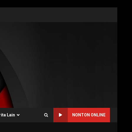
ita Lain
NONTON ONLINE