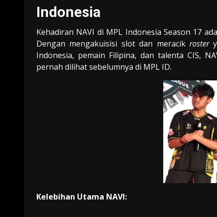
Indonesia
Kehadiran NAVI di MPL Indonesia Season 17 ada
Dengan mengakuisisi slot dan meracik
roster
y
Indonesia, pemain Filipina, dan talenta CIS
pernah dilihat sebelumnya di MPL ID.
Kelebihan Utama NAVI: