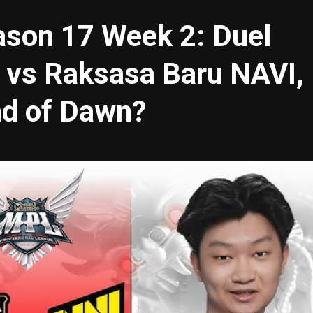
ason 17 Week 2: Duel
 vs Raksasa Baru NAVI,
nd of Dawn?