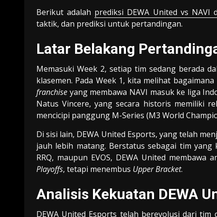
Berikut adalah
prediksi DEWA United vs NAVI 
taktik, dan prediksi untuk pertandingan.
Latar Belakang Pertandin
Memasuki Week 2, setiap tim sedang berada da
klasemen. Pada Week 1, kita melihat bagaimana
franchise
yang membawa NAVI masuk ke liga Indon
Natus Vincere, yang secara historis memiliki 
mencicipi panggung M-Series (M3 World Champions
Di sisi lain, DEWA United Esports, yang telah men
jauh lebih matang. Berstatus sebagai tim yang 
RRQ, maupun EVOS, DEWA United membawa ambis
Playoffs
, tetapi menembus
Upper Bracket
.
Analisis Kekuatan DEWA Un
DEWA United Esports telah berevolusi dari tim 