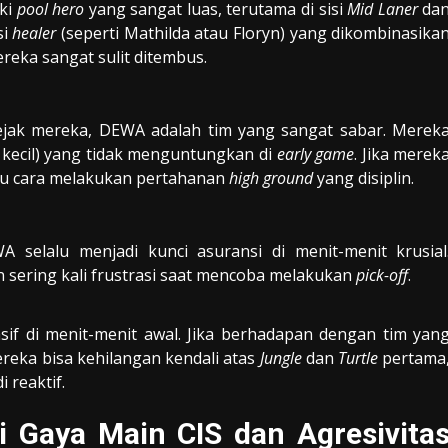
ki
pool hero
yang sangat luas, terutama di sisi
Mid Laner
da
si
healer
(seperti Mathilda atau Floryn) yang dikombinasika
reka sangat sulit ditembus.
ejak mereka, DEWA adalah tim yang sangat sabar. Merek
kecil) yang tidak menguntungkan di
early game
. Jika merek
hu cara melakukan pertahanan
high ground
yang disiplin.
 selalu menjadi kunci asuransi di menit-menit krusial
 sering kali frustrasi saat mencoba melakukan
pick-off
.
if di menit-menit awal. Jika berhadapan dengan tim yan
reka bisa kehilangan kendali atas
Jungle
dan
Turtle
pertama
 reaktif.
i Gaya Main CIS dan Agresivita