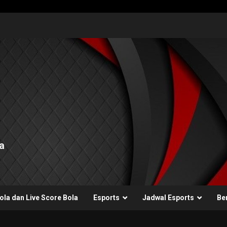
a
ola dan Live Score Bola
Esports
Jadwal Esports
Ber