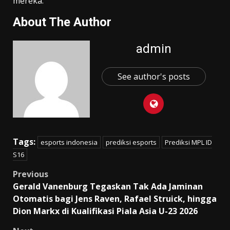
mereka.
About The Author
admin
See author's posts
Tags:
esports indonesia
prediksi esports
Prediksi MPL ID
S16
Post
Previous
Gerald Vanenburg Tegaskan Tak Ada Jaminan
navigation
Otomatis bagi Jens Raven, Rafael Struick, hingga
Dion Markx di Kualifikasi Piala Asia U-23 2026