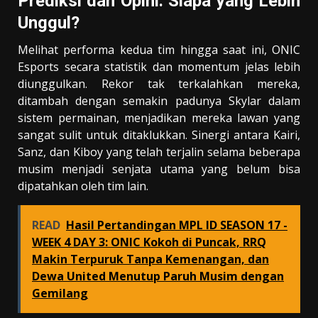
Prediksi dan Opini: Siapa yang Lebih
Unggul?
Melihat performa kedua tim hingga saat ini, ONIC
Esports secara statistik dan momentum jelas lebih
diunggulkan. Rekor tak terkalahkan mereka,
ditambah dengan semakin padunya Skylar dalam
sistem permainan, menjadikan mereka lawan yang
sangat sulit untuk ditaklukkan. Sinergi antara Kairi,
Sanz, dan Kiboy yang telah terjalin selama beberapa
musim menjadi senjata utama yang belum bisa
dipatahkan oleh tim lain.
READ
Hasil Pertandingan MPL ID SEASON 17 -
WEEK 4 DAY 3: ONIC Kokoh di Puncak, RRQ
Makin Terpuruk Tanpa Kemenangan, dan
Dewa United Menutup Paruh Musim dengan
Gemilang