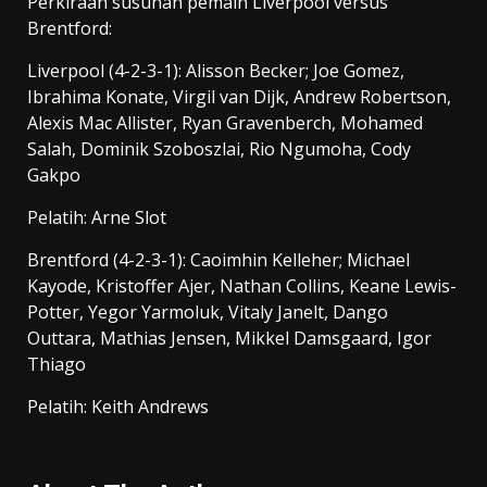
Perkiraan susunan pemain Liverpool versus
Brentford:
Liverpool (4-2-3-1): Alisson Becker; Joe Gomez,
Ibrahima Konate, Virgil van Dijk, Andrew Robertson,
Alexis Mac Allister, Ryan Gravenberch, Mohamed
Salah, Dominik Szoboszlai, Rio Ngumoha, Cody
Gakpo
Pelatih: Arne Slot
Brentford (4-2-3-1): Caoimhin Kelleher; Michael
Kayode, Kristoffer Ajer, Nathan Collins, Keane Lewis-
Potter, Yegor Yarmoluk, Vitaly Janelt, Dango
Outtara, Mathias Jensen, Mikkel Damsgaard, Igor
Thiago
Pelatih: Keith Andrews