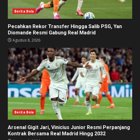
Berita Bola
Pecahkan Rekor Transfer Hingga Salib PSG, Yan
Diomande Resmi Gabung Real Madrid
Agustus 8, 2026
Berita Bola
Arsenal Gigit Jari, Vinicius Junior Resmi Perpanjang
Kontrak Bersama Real Madrid Hingg 2032