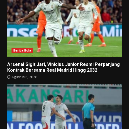
Berita Bola
Arsenal Gigit Jari, Vinicius Junior Resmi Perpanjang
Kontrak Bersama Real Madrid Hingg 2032
Agustus 8, 2026