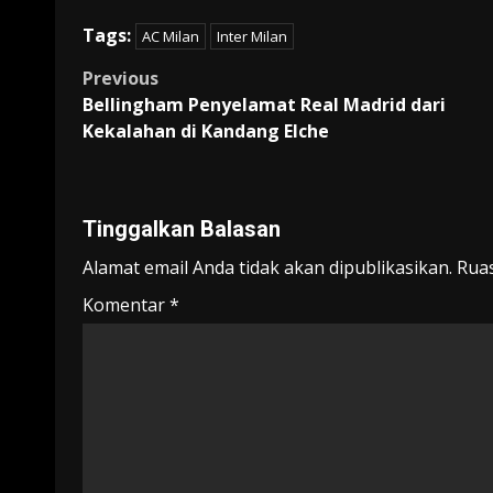
Tags:
AC Milan
Inter Milan
Post
Previous
Bellingham Penyelamat Real Madrid dari
navigation
Kekalahan di Kandang Elche
Tinggalkan Balasan
Alamat email Anda tidak akan dipublikasikan.
Ruas
Komentar
*