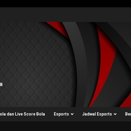
a
ola dan Live Score Bola
Esports
Jadwal Esports
Ber