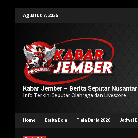
Skip
Agustus 7, 2026
to
content
Kabar Jember – Berita Seputar Nusantar
Info Terkini Seputar Olahraga dan Livescore
Home
Berita Bola
Piala Dunia 2026
Jadwal B