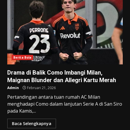
Berita Bola
Drama di Balik Como Imbangi Milan,
Maignan Blunder dan Allegri Kartu Merah
Admin
Februari 21, 2026
Pertandingan antara tuan rumah AC Milan
menghadapi Como dalam lanjutan Serie A di San Siro
pada Kamis,...
Baca Selengkapnya