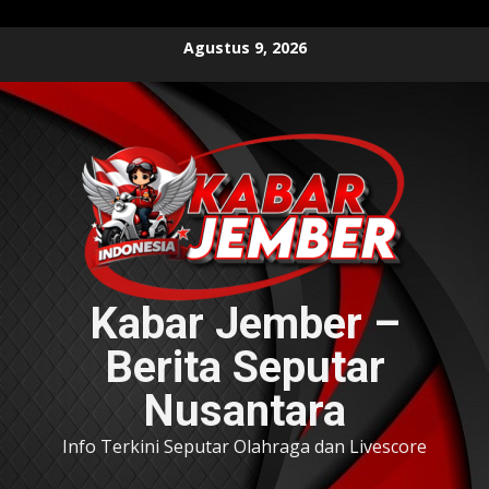
Skip
Agustus 9, 2026
to
content
Kabar Jember –
Berita Seputar
Nusantara
Info Terkini Seputar Olahraga dan Livescore