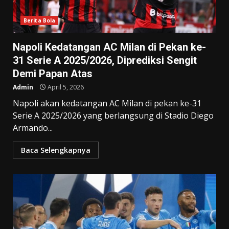
Berita Bola
Napoli Kedatangan AC Milan di Pekan ke-
31 Serie A 2025/2026, Diprediksi Sengit
Demi Papan Atas
Admin
April 5, 2026
Napoli akan kedatangan AC Milan di pekan ke-31
Serie A 2025/2026 yang berlangsung di Stadio Diego
Armando...
Baca Selengkapnya