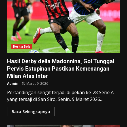
Berita Bola
Hasil Derby della Madonnina, Gol Tunggal
Pervis Estupinan Pastikan Kemenangan
Milan Atas Inter
Admin
Maret 9, 2026
Pertandingan sengit terjadi di pekan ke-28 Serie A
yang tersaji di San Siro, Senin, 9 Maret 2026...
Baca Selengkapnya