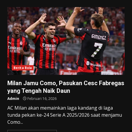
Berita Bola
Milan Jamu Como, Pasukan Cesc Fabregas
yang Tengah Naik Daun
Admin
Februari 16, 2026
AC Milan akan memainkan laga kandang di laga
tunda pekan ke-24 Serie A 2025/2026 saat menjamu
Como...