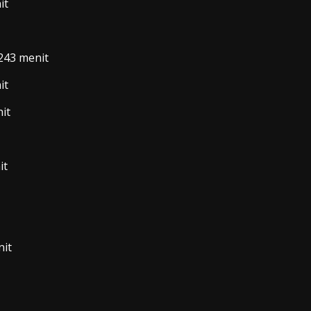
it
243 menit
it
it
it
nit