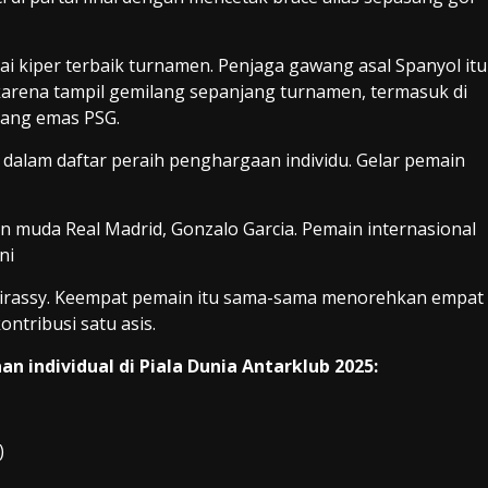
gai kiper terbaik turnamen. Penjaga gawang asal Spanyol itu
rena tampil gemilang sepanjang turnamen, termasuk di
uang emas PSG.
dalam daftar peraih penghargaan individu. Gelar pemain
in muda Real Madrid, Gonzalo Garcia. Pemain internasional
ni
uirassy. Keempat pemain itu sama-sama menorehkan empat
ntribusi satu asis.
n individual di Piala Dunia Antarklub 2025:
)