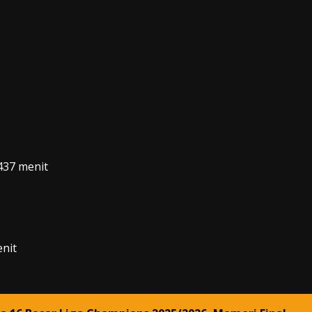
437 menit
enit