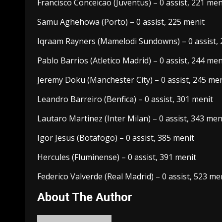
Francisco Conceicao (Juventus) – 0 assist, 221 men
Samu Aghehowa (Porto) – 0 assist, 225 menit
Iqraam Rayners (Mamelodi Sundowns) – 0 assist, 
Pablo Barrios (Atletico Madrid) – 0 assist, 244 men
Jeremy Doku (Manchester City) – 0 assist, 245 men
Leandro Barreiro (Benfica) – 0 assist, 301 menit
Lautaro Martinez (Inter Milan) – 0 assist, 343 men
Igor Jesus (Botafogo) – 0 assist, 385 menit
Hercules (Fluminense) – 0 assist, 391 menit
Federico Valverde (Real Madrid) – 0 assist, 523 me
About The Author