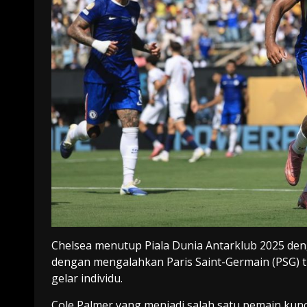
Chelsea menutup Piala Dunia Antarklub 2025 den
dengan mengalahkan Paris Saint-Germain (PSG) ti
gelar individu.
Cole Palmer yang menjadi salah satu pemain kunci