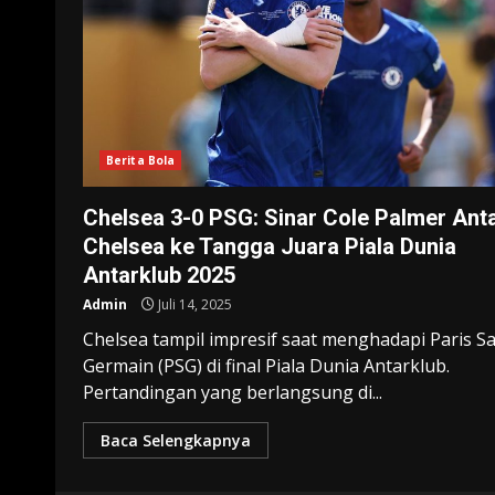
Berita Bola
Chelsea 3-0 PSG: Sinar Cole Palmer Ant
Chelsea ke Tangga Juara Piala Dunia
Antarklub 2025
Admin
Juli 14, 2025
Chelsea tampil impresif saat menghadapi Paris Sa
Germain (PSG) di final Piala Dunia Antarklub.
Pertandingan yang berlangsung di...
Baca Selengkapnya