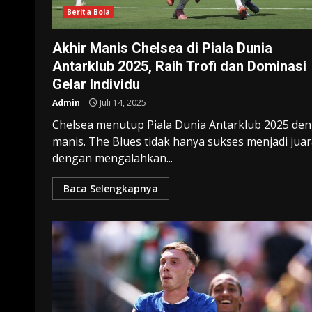
Berita Bola
Akhir Manis Chelsea di Piala Dunia
Antarklub 2025, Raih Trofi dan Dominasi
Gelar Individu
Admin
Juli 14, 2025
Chelsea menutup Piala Dunia Antarklub 2025 de
manis. The Blues tidak hanya sukses menjadi jua
dengan mengalahkan...
Baca Selengkapnya