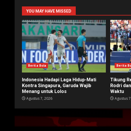
YOU MAY HAVE MISSED
Berita Bola
Berita B
Indonesia Hadapi Laga Hidup-Mati
Tikung R
Kontra Singapura, Garuda Wajib
Rodri da
Menang untuk Lolos
Waktu
Agustus 7, 2026
Agustus 7