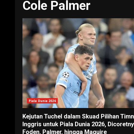
Cole Palmer
Piala Dunia 2026
Kejutan Tuchel dalam Skuad Pilihan Tim
Inggris untuk Piala Dunia 2026, Dicoretn
Foden, Palmer, hingga Maguire