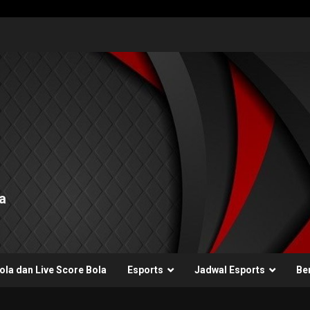
a
ola dan Live Score Bola
Esports
Jadwal Esports
Ber