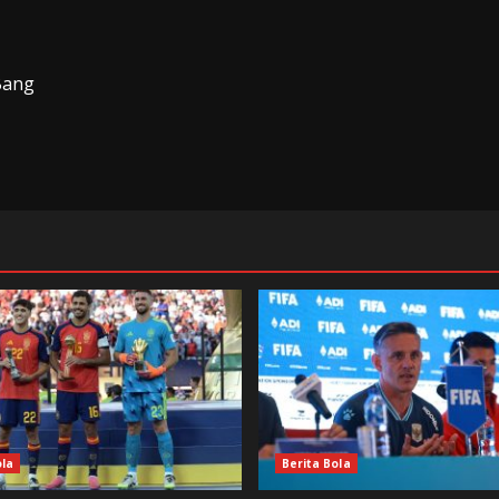
Bang
ola
Berita Bola