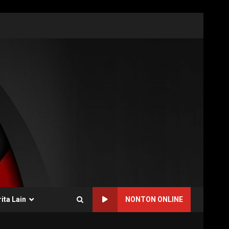
ita Lain
NONTON ONLINE