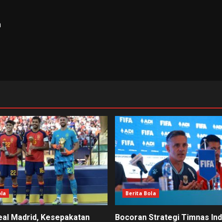
a
ola
Berita Bola
eal Madrid, Kesepakatan
Bocoran Strategi Timnas In