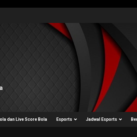
a
ola dan Live Score Bola
Esports
Jadwal Esports
Ber