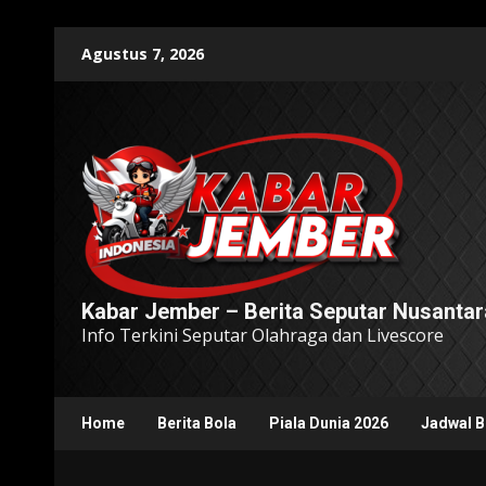
Skip
Agustus 7, 2026
to
content
Kabar Jember – Berita Seputar Nusantar
Info Terkini Seputar Olahraga dan Livescore
Home
Berita Bola
Piala Dunia 2026
Jadwal B