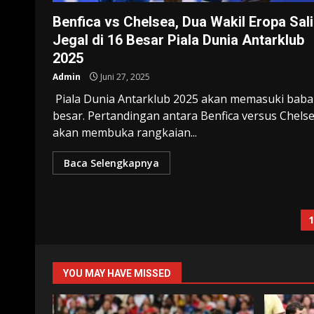
Benfica vs Chelsea, Dua Wakil Eropa Sal
Jegal di 16 Besar Piala Dunia Antarklub
2025
Admin
Juni 27, 2025
Piala Dunia Antarklub 2025 akan memasuki baba
besar. Pertandingan antara Benfica versus Chels
akan membuka rangkaian...
Baca Selengkapnya
P
p
YOU MAY HAVE MISSED