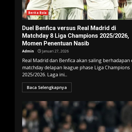
Berita Bola
Duel Benfica versus Real Madrid di
Matchday 8 Liga Champions 2025/2026,
Momen Penentuan Nasib
Admin
Januari 27, 2026
Real Madrid dan Benfica akan saling berhadapan 
matchday delapan league phase Liga Champions
2025/2026. Laga ini...
Baca Selengkapnya