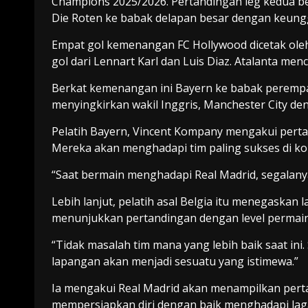
Champions 2025/2026. Pertandingan leg kedua b
Die Roten ke babak delapan besar dengan keungg
Empat gol kemenangan FC Hollywood dicetak oleh
gol dari Lennart Karl dan Luis Diaz. Atalanta men
Berkat kemenangan ini Bayern ke babak perempa
menyingkirkan wakil Inggris, Manchester City de
Pelatih Bayern, Vincent Kompany mengakui pert
Mereka akan menghadapi tim paling sukses di kom
“Saat bermain menghadapi Real Madrid, segalany
Lebih lanjut, pelatih asal Belgia itu menegaska
menunjukkan pertandingan dengan level permaina
“Tidak masalah tim mana yang lebih baik saat ini. 
lapangan akan menjadi sesuatu yang istimewa.”
Ia mengakui Real Madrid akan menampilkan perta
mempersiapkan diri dengan baik menghadapi laga 