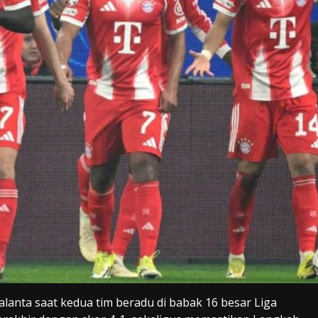
lanta saat kedua tim beradu di babak 16 besar Liga