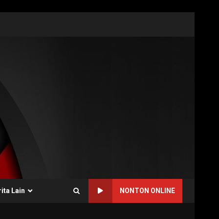
ita Lain
NONTON ONLINE