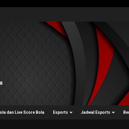
a
ola dan Live Score Bola
Esports
Jadwal Esports
Ber