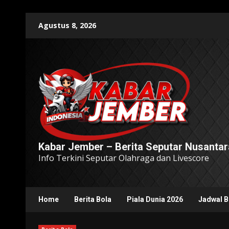
Skip
Agustus 8, 2026
to
content
Kabar Jember – Berita Seputar Nusantar
Info Terkini Seputar Olahraga dan Livescore
Home
Berita Bola
Piala Dunia 2026
Jadwal B