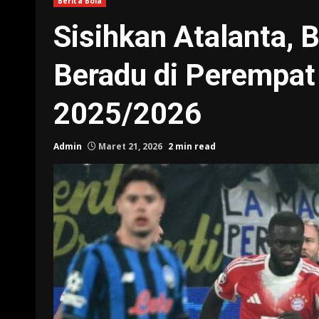
Berita Bola
Sisihkan Atalanta, 
Beradu di Perempat
2025/2026
Admin
Maret 21, 2026
2 min read