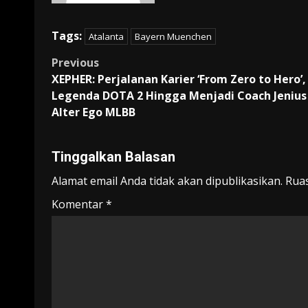
Tags:
Atalanta
Bayern Muenchen
Post
Previous
XEPHER: Perjalanan Karier ‘From Zero to Hero’,
navigation
Legenda DOTA 2 Hingga Menjadi Coach Jenius
Alter Ego MLBB
Tinggalkan Balasan
Alamat email Anda tidak akan dipublikasikan.
Ruas
Komentar
*