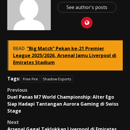
See author's posts
READ
“Big Match” Pekan ke-21 Premier
League 2025/2026, Arsenal Jamu Liverpool di
Emirates Stadium
Tags:
Free Fire
Shadow Esports
Post
Previous
Duel Panas M7 World Championship: Alter Ego
navigation
Siap Hadapi Tantangan Aurora Gaming di Swiss
Stage
Next
Arsenal Gagal Taklukkan Liverpool di Emirates