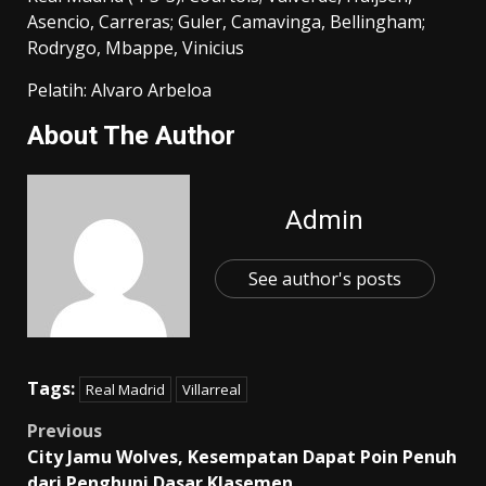
Asencio, Carreras; Guler, Camavinga, Bellingham;
Rodrygo, Mbappe, Vinicius
Pelatih: Alvaro Arbeloa
About The Author
Admin
See author's posts
Tags:
Real Madrid
Villarreal
Post
Previous
City Jamu Wolves, Kesempatan Dapat Poin Penuh
navigation
dari Penghuni Dasar Klasemen