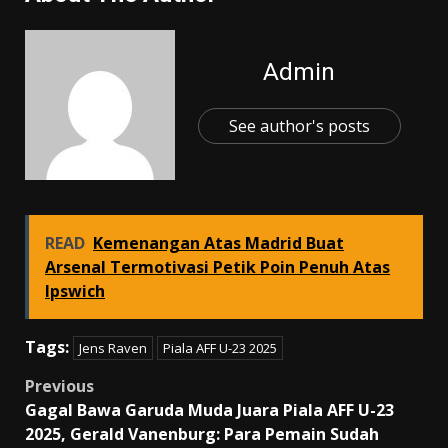
Admin
See author's posts
READ
Kemenangan Atas Madrid Buat
Arsenal Termotivasi Petik Poin Penuh Atas
Ipswich
Tags:
Jens Raven
Piala AFF U-23 2025
Post
Previous
Gagal Bawa Garuda Muda Juara Piala AFF U-23
navigation
2025, Gerald Vanenburg: Para Pemain Sudah