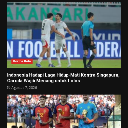
Berita Bola
Indonesia Hadapi Laga Hidup-Mati Kontra Singapura,
Garuda Wajib Menang untuk Lolos
Agustus 7, 2026